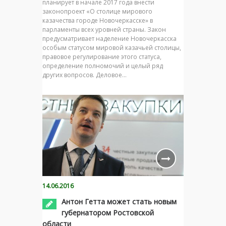
планирует в начале 2017 года внести
законопроект «О столице мирового
казачества городе Новочеркасске» в
парламенты всех уровней страны. Закон
предусматривает наделение Новочеркасска
особым статусом мировой казачьей столицы,
правовое регулирование этого статуса,
определение полномочий и целый ряд
других вопросов. Деловое…
14.06.2016
Антон Гетта может стать новым
губернатором Ростовской
области