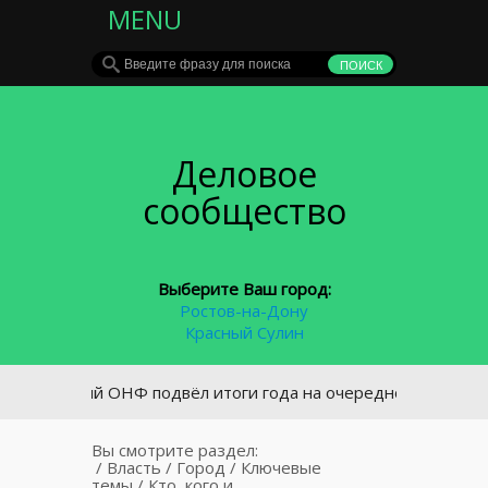
MENU
Деловое
сообщество
Выберите Ваш город:
Ростов-на-Дону
Красный Сулин
вский ОНФ подвёл итоги года на очередной учредительной
Вы смотрите раздел:
/
Власть
/
Город
/
Ключевые
темы
/
Кто, кого и