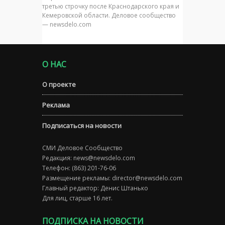
третью строчку после Краснодарского края и
Кемеровской области. Деловое сообщество
— newsdelo.com
О НАС
О проекте
Реклама
Подписаться на новости
СМИ Деловое Сообщество
Редакция:
news@newsdelo.com
Телефон: (863) 201-76-06
Размещение рекламы:
director@newsdelo.com
Главный редактор: Денис Штанько
Для лиц, старше 16 лет.
ПОДПИСКА НА НОВОСТИ