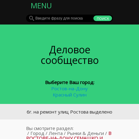
MENU
Деловое
сообщество
Выберите Ваш город:
Ростов-на-Дону
Красный Сулин
В 2016г. на ремонт улиц Ростова выделено 1,4 млрд рублей
Вы смотрите раздел:
/
Город
/
Лента
/
Рынки & Деньги
/
В
РОСТОВЕ-НА-ДОНУ СЕМАШКО И