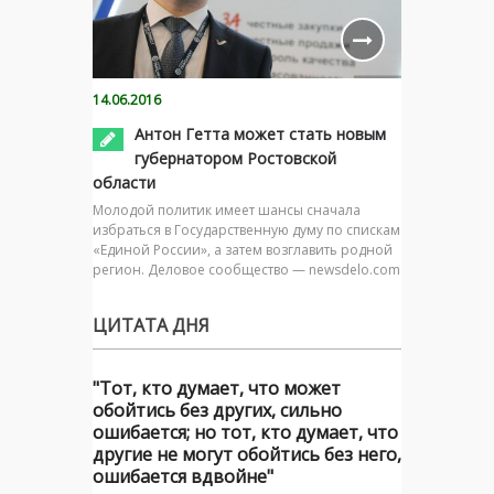
14.06.2016
Антон Гетта может стать новым
губернатором Ростовской
области
Молодой политик имеет шансы сначала
избраться в Государственную думу по спискам
«Единой России», а затем возглавить родной
регион. Деловое сообщество — newsdelo.com
ЦИТАТА ДНЯ
"Тот, кто думает, что может
обойтись без других, сильно
ошибается; но тот, кто думает, что
другие не могут обойтись без него,
ошибается вдвойне"