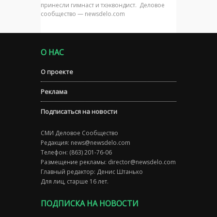
принесли гимнаст и тхэквондист. Деловое
сообщество — newsdelo.com
О НАС
О проекте
Реклама
Подписаться на новости
СМИ Деловое Сообщество
Редакция:
news@newsdelo.com
Телефон: (863) 201-76-06
Размещение рекламы:
director@newsdelo.com
Главный редактор: Денис Штанько
Для лиц, старше 16 лет.
ПОДПИСКА НА НОВОСТИ