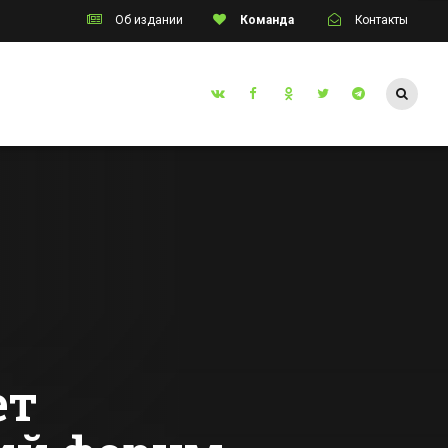
Об издании
Команда
Контакты
Таганрог
инский
В Таганроге
апоил
трамвай
протаранил
й»
жилой дом
Все новости Таганрога
го
ения
ет