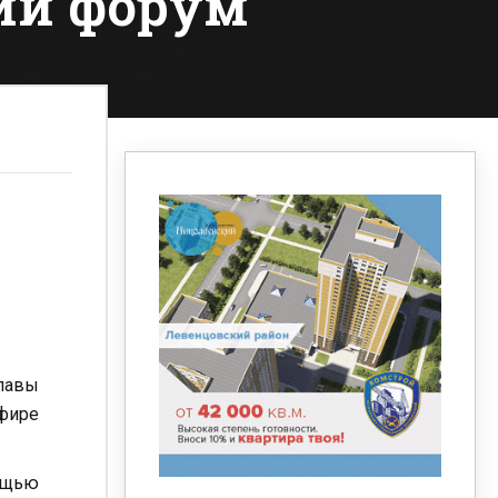
ий форум
главы
фире
ощью