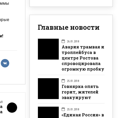
раммы
орые
Главные новости
и!
26.01.2018
Авария трамвая и
троллейбуса в
центре Ростова
спровоцировала
огромную пробку
25.01.2018
Говнярка опять
горит, жителей
эвакуируют
АЛ
за
25.01.2018
ва
«Единая Россия» в