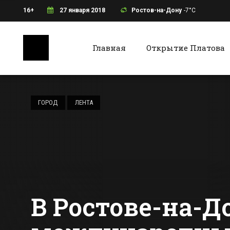
16+
27 января 2018
Ростов-на-Дону
-7°C
Главная
Открытие Платова
Ростов-на-Дону
Батайс
В Таганроге
откроют
ГОРОД
ЛЕНТА
первичное
сосудистое
Все новости Ростова-на-Дону
Все ново
отделение
В Ростове-на-До