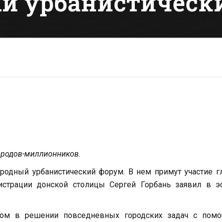
й урбанистическ
городов-миллионников.
ародный урбанистический форум. В нем примут участие 
истрации донской столицы Сергей Горбань заявил в э
том в решении повседневных городских задач с пом