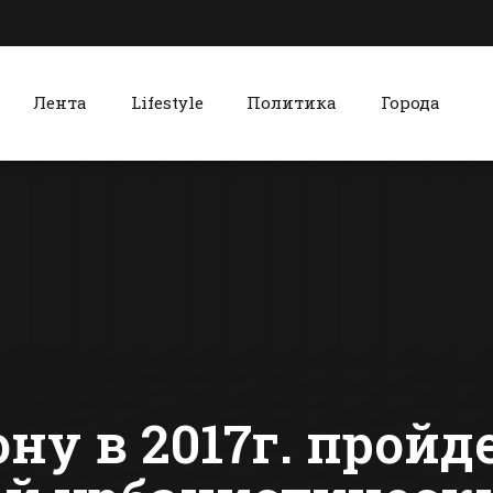
Лента
Lifestyle
Политика
Города
к
Красный Сулин
В администрации
Красносул
Батайска
колледж н
рассмотрели в
гостей
2017 году более 1,5
«медовухо
сти Батайска
Все новости Красного Сулина
тыс обращений
собственно
граждан
приготовл
ну в 2017г. пройд