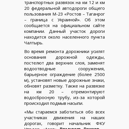
транспортных развязок на км 12 и км
20 федеральной автодороги общего
пользования М-23 «Ростов – Таганрог
– граница с Украиной». Об этом
сообщается на официальном сайте
компании. Данный участок дороги
находится около населенного пункта
Чалтырь.
Во время ремонта дорожники усилят
основания дорожной одежды,
постелют два верхних слоя, заменят
водоотводные сооружения,
барьерное ограждение (более 2500
м), установят новые дорожные знаки,
обновят разметку. Также на развязке
на км 20 – отремонтируют
водосбросную трубу, из-за которой
происходил подмыв насыпи.
«Мы стараемся заботиться обо всех
участниках движения на наших
дорогах, говорит начальник ФКУ
Упрдор «Азов»
Владимир Рожков
. –