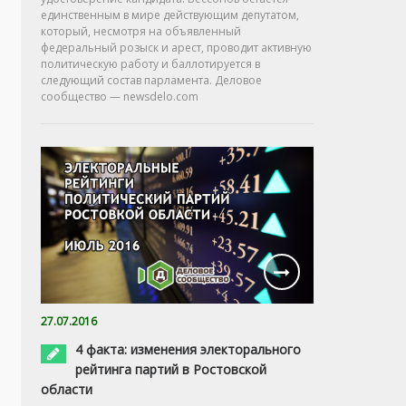
единственным в мире действующим депутатом,
который, несмотря на объявленный
федеральный розыск и арест, проводит активную
политическую работу и баллотируется в
следующий состав парламента. Деловое
сообщество — newsdelo.com
27.07.2016
4 факта: изменения электорального
рейтинга партий в Ростовской
области