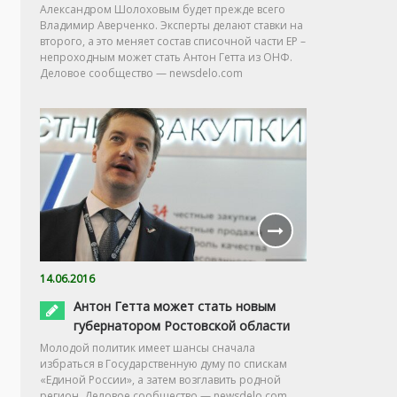
Александром Шолоховым будет прежде всего
Владимир Аверченко. Эксперты делают ставки на
второго, а это меняет состав списочной части ЕР –
непроходным может стать Антон Гетта из ОНФ.
Деловое сообщество — newsdelo.com
14.06.2016
Антон Гетта может стать новым
губернатором Ростовской области
Молодой политик имеет шансы сначала
избраться в Государственную думу по спискам
«Единой России», а затем возглавить родной
регион. Деловое сообщество — newsdelo.com