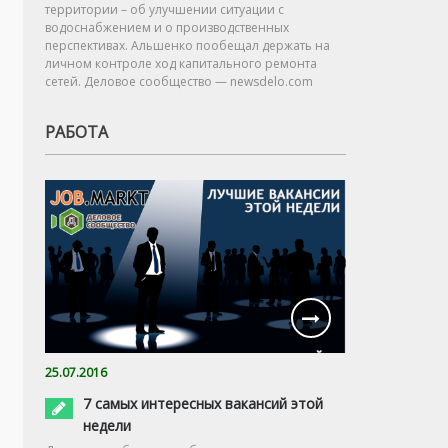
территории – об улучшении ситуации с
водоснабжением и о производственных
перспективах. Альшенко пообещал держать на
личном контроле ход капитального ремонта
сетей. Деловое сообщество — newsdelo.com
РАБОТА
25.07.2016
7 самых интересных вакансий этой
недели