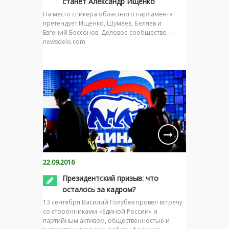
станет Александр Ищенко
На место спикера областного парламента
претендует Ищенко, Шумеев, Беляев и
Евгений Бессонов. Деловое сообщество —
newsdelo.com
22.09.2016
Президентский призыв: что
осталось за кадром?
13 сентября Василий Голубев провел встречу
со сторонниками «Единой России» и
партийным активом, общественностью и