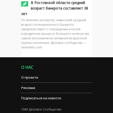
В Ростовской области средний
возраст банкрота составляет 38
лет
По мнению экспертов, невысокий средний
возраст потенциального банкрота
свидетельствует о сокращении участия
в кредитном процессе большого количества
самой экономически активной возрастной
группы населения. Деловое сообщество —
newsdelo.com
О НАС
О проекте
Реклама
Подписаться на новости
СМИ Деловое Сообщество