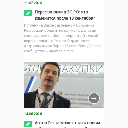
11.07.2016
Перестановки в ЗС РО: что
изменится после 18 сентября?
Источник в Законодательном Собрании
Ростовской области поделился с Деловым
сообществом наиболее вероятной схемой
перестановок в областной думе после
федеральных выборов 18 сентября. Деловое
сообщество — newsdelo.com
14.06.2016
Антон Гетта может стать новым