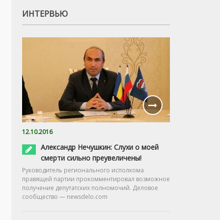
ИНТЕРВЬЮ
12.10.2016
Александр Нечушкин: Слухи о моей
смерти сильно преувеличены!
Руководитель регионального исполкома
правящей партии прокомментировал возможное
получение депутатских полномочий. Деловое
сообщество — newsdelo.com