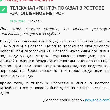
ГОРОД
,
КОМПАНИИ
,
ЛЕНТА
ТЕЛЕКАНАЛ «РЕН-ТВ» ПОКАЗАЛ В РОСТОВЕ
«ЗАТОПЛЕННОЕ МЕТРО»
Печать
01.07.2016
При этом донская столица, по мнению редакции
телеканала, находится на Кубани.
В соцсетях пользователи обсуждают сюжет телеканал «Рен-
ТВ» о ливни в Ростове. На сайте телеканала опубликовали
новость под заголовком «В Ростове из-за сильного ливня
под воду уходит метро». Журналисты сообщили, что в
донской столице в результате непогоды затопило станцию
метро. При этом текст сопровождался кадром подземного
перехода на Ворошиловском, в котором люди шли по
щиколотку в воде.
Кроме того, в титрах к новостям о ливне в Ростове
а Кубань. Позже новость была удалена с сайта «Рен-ТВ»,
идео.
Деловое сообщество -
newsdelo.com