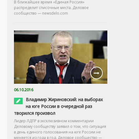
В ближайшее время «Единая Россия»
распределит списочные места. Деловое
сообщество — newsdelo.com
06.10.2016
Владимир Жириновский: на выборах
на юге России в очередной раз
творился произвол
Лидер ЛДПР в эксклюзивном комментарии
Деловому сообществу заявил о том, что ситуация
в день единого голосования на юге России не
меняется из года в год. Деловое сообщество —