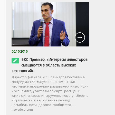
06.10.2016
БКС Премьер: «Интересы инвесторов
смещаются в область высоких
технологий»
Директор филиала БКС Премьер* в Ростове-на-
Дону Руслан Хисматуллин – о том, в каких
ключевых направлениях развиваются инвестиции
и экономика, удастся ли обуздать рост цен и
какие финансовые инструменты помогут сберечь
и приумножить накопления в период
нестабильности. Деловое сообщество —
newsdelo.com