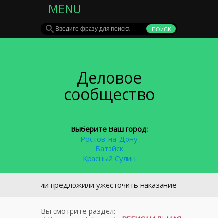
MENU
Деловое
сообщество
Выберите Ваш город:
Ростов-на-Дону
Батайск
Красный Сулин
олиции предложили ужесточить наказание за отказ от медо
Вы смотрите раздел: