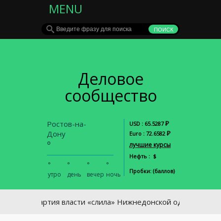
MENU
Деловое
сообщество
Ростов-на-
Р
USD : 65.5287
Дону
Р
Euro : 72.6582
°
лучшие курсы
Нефть : $
°
°
°
°
Пробки: (баллов)
утро
день
вечер
ночь
Партия власти «слила» Нижнедонской одномандатный о