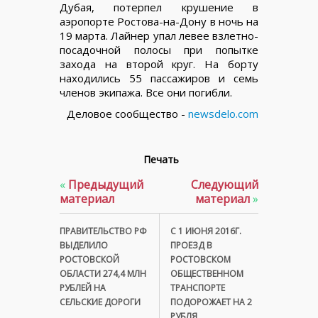
Дубая, потерпел крушение в
аэропорте Ростова-на-Дону в ночь на
19 марта. Лайнер упал левее взлетно-
посадочной полосы при попытке
захода на второй круг. На борту
находились 55 пассажиров и семь
членов экипажа. Все они погибли.
Деловое сообщество -
newsdelo.com
Печать
«
Предыдущий
Следующий
материал
материал
»
ПРАВИТЕЛЬСТВО РФ
С 1 ИЮНЯ 2016Г.
ВЫДЕЛИЛО
ПРОЕЗД В
РОСТОВСКОЙ
РОСТОВСКОМ
ОБЛАСТИ 274,4 МЛН
ОБЩЕСТВЕННОМ
РУБЛЕЙ НА
ТРАНСПОРТЕ
СЕЛЬСКИЕ ДОРОГИ
ПОДОРОЖАЕТ НА 2
РУБЛЯ