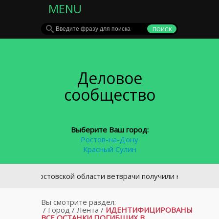
MENU
Деловое
сообщество
Выберите Ваш город:
Ростов-на-Дону
Красный Сулин
В Ростовской области ветврачи получили новые служебны
Вы смотрите раздел:
/
Город
/
Лента
/
ИДЕНТИФИЦИРОВАНЫ
ВСЕ ОСТАНКИ ПОГИБШИХ В