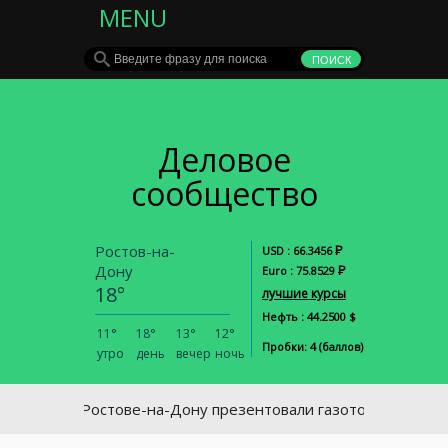
MENU
Деловое
сообщество
Ростов-на-
Р
USD : 66.3456
Дону
Р
Euro : 75.8529
18°
лучшие курсы
Нефть : 44.2500 $
11°
18°
13°
12°
Пробки: 4 (баллов)
утро
день
вечер
ночь
В Ростове-на-Дону презентовали газотопливные автоб