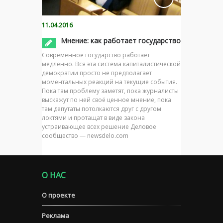
11.04.2016
Мнение: как работает государство
Современное государство работает
медленно. Вся эта система капиталистической
демократии просто не предполагает
моментальных реакций на текущие события.
Пока там проблему заметят, пока журналисты
выскажут по ней своё ценное мнение, пока
там депутаты потолкаются друг с другом
локтями и протащат в виде закона
устраивающее всех решение Деловое
сообщество — newsdelo.com
О НАС
О проекте
Реклама