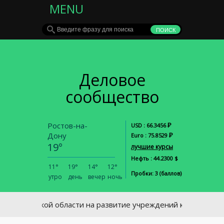
MENU
Деловое
сообщество
Ростов-на-
Р
USD : 66.3456
Дону
Р
Euro : 75.8529
19°
лучшие курсы
Нефть : 44.2300 $
11°
19°
14°
12°
Пробки: 3 (баллов)
утро
день
вечер
ночь
товской области на развитие учреждений культуры выделено