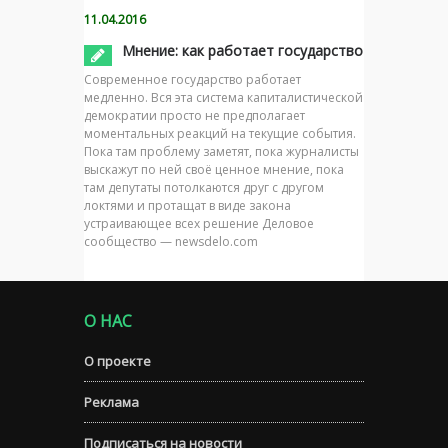
11.04.2016
Мнение: как работает государство
Современное государство работает
медленно. Вся эта система капиталистической
демократии просто не предполагает
моментальных реакций на текущие события.
Пока там проблему заметят, пока журналисты
выскажут по ней своё ценное мнение, пока
там депутаты потолкаются друг с другом
локтями и протащат в виде закона
устраивающее всех решение Деловое
сообщество — newsdelo.com
О НАС
О проекте
Реклама
Подписаться на новости