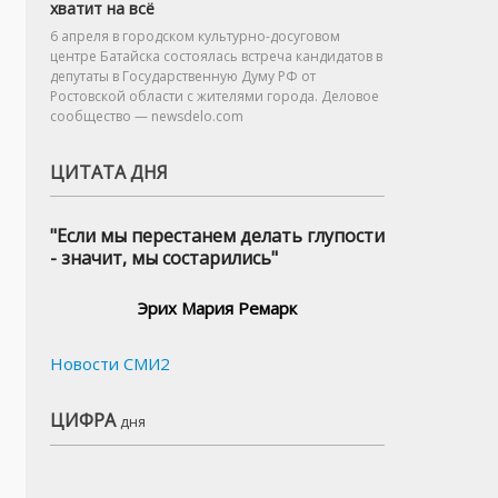
хватит на всё
6 апреля в городском культурно-досуговом
центре Батайска состоялась встреча кандидатов в
депутаты в Государственную Думу РФ от
Ростовской области с жителями города. Деловое
сообщество — newsdelo.com
ЦИТАТА ДНЯ
"Если мы перестанем делать глупости
- значит, мы состарились"
Эрих Мария Ремарк
Новости СМИ2
ЦИФРА
дня