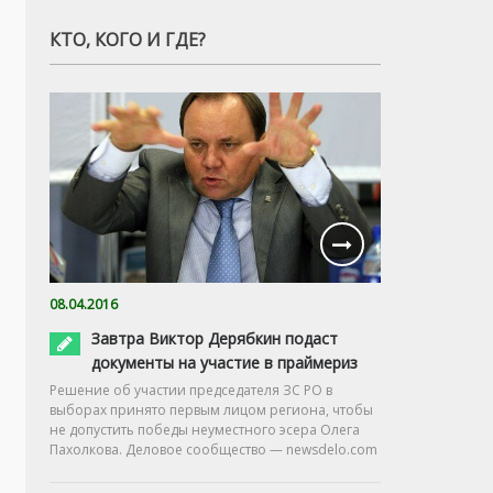
КТО, КОГО И ГДЕ?
08.04.2016
Завтра Виктор Дерябкин подаст
документы на участие в праймериз
Решение об участии председателя ЗС РО в
выборах принято первым лицом региона, чтобы
не допустить победы неуместного эсера Олега
Пахолкова. Деловое сообщество — newsdelo.com