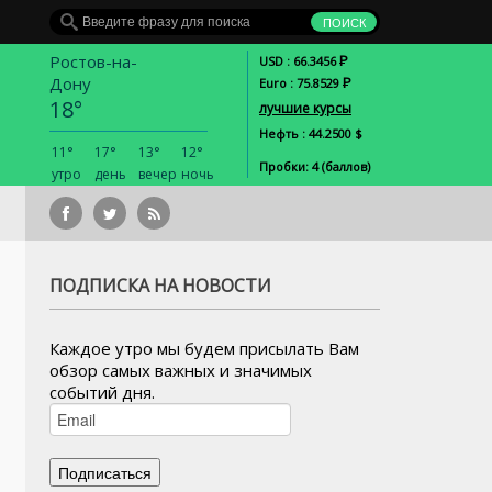
Ростов-на-
Р
USD : 66.3456
Дону
Р
Euro : 75.8529
18°
лучшие курсы
Нефть : 44.2500 $
11°
17°
13°
12°
Пробки: 4 (баллов)
утро
день
вечер
ночь
Донское ви
ПОДПИСКА НА НОВОСТИ
Каждое утро мы будем присылать Вам
обзор самых важных и значимых
событий дня.