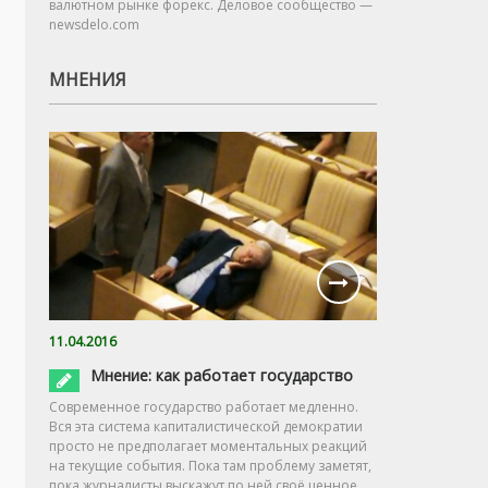
валютном рынке форекс. Деловое сообщество —
newsdelo.com
МНЕНИЯ
11.04.2016
Мнение: как работает государство
Современное государство работает медленно.
Вся эта система капиталистической демократии
просто не предполагает моментальных реакций
на текущие события. Пока там проблему заметят,
пока журналисты выскажут по ней своё ценное