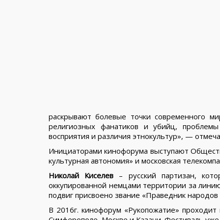
раскрывают болевые точки современного м
религиозных фанатиков и убийц, проблемы
восприятия и различия этнокультур», — отмеч
Инициаторами кинофорума выступают Обществ
культурная автономия» и московская телекомпа
Николай Киселев
– русский партизан, кот
оккупированной немцами территории за линию 
подвиг присвоено звание «Праведник народов 
В 2016г. кинофорум «Рукопожатие» проходит в
Симферополе, Москве и Казани. Фестиваль уже 