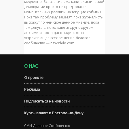
медленно. Вся эта система капиталистической
демократии просто не предполагает
моментальных реакций на текущие события.
Пока там проблему заметят, пока журналисты
выскажут по ней своё ценное мнение, пока
там депутаты потолкаются друг с другом
локтями и протащат в виде закона
устраивающее всех решение Деловое
сообщество — newsdelo.com
О НАС
О проекте
Реклама
Подписаться на новости
Курсы валют в Ростове-на-Дону
СМИ Деловое Сообщество