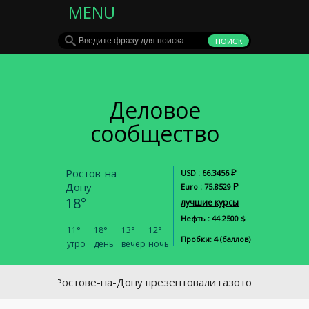
MENU
Деловое
сообщество
Ростов-на-
Р
USD : 66.3456
Дону
Р
Euro : 75.8529
18°
лучшие курсы
Нефть : 44.2500 $
11°
18°
13°
12°
Пробки: 4 (баллов)
утро
день
вечер
ночь
В Ростове-на-Дону презентовали газотопливные автобу