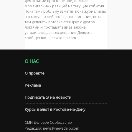
демократии просто не предполагает
моментальных реакций на текущие события.
Пока там проблему заметят, пока журналисты
выскажут по ней своё ценное мнение, пока
там депутаты потолкаются друг с другом
локтями и протащат в виде закона
устраивающее всех решение Деловое
сообщество — newsdelo.com
О НАС
О проекте
Реклама
Подписаться на новости
Курсы валют в Ростове-на-Дону
СМИ Деловое Сообщество
Редакция:
news@newsdelo.com