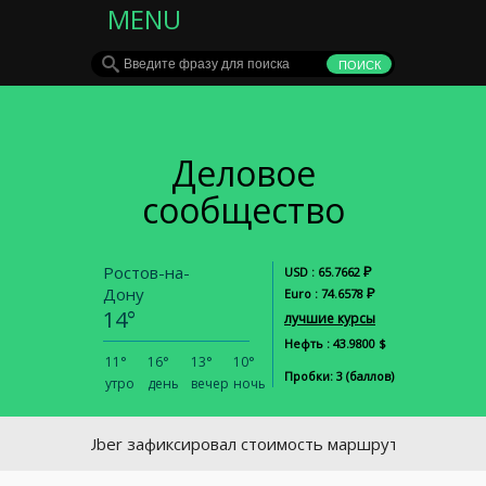
MENU
Деловое
сообщество
Ростов-на-
Р
USD : 65.7662
Дону
Р
Euro : 74.6578
14°
лучшие курсы
Нефть : 43.9800 $
11°
16°
13°
10°
Пробки: 3 (баллов)
утро
день
вечер
ночь
Uber зафиксировал стоимость маршрутов в Азов и Но