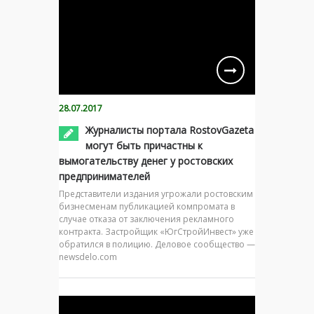
28.07.2017
Журналисты портала RostovGazeta
могут быть причастны к
вымогательству денег у ростовских
предпринимателей
Представители издания угрожали ростовским
бизнесменам публикацией компромата в
случае отказа от заключения рекламного
контракта. Застройщик «ЮгСтройИнвест» уже
обратился в полицию. Деловое сообщество —
newsdelo.com