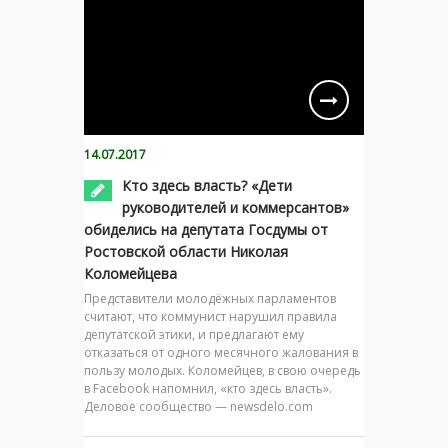
14.07.2017
Кто здесь власть? «Дети
руководителей и коммерсантов»
обиделись на депутата Госдумы от
Ростовской области Николая
Коломейцева
Представители молодёжных парламентов
считают, что коммунист нарушил правила
депутатской этики, и предлагают ему
отказаться от одного месячного жалования в
пользу молодых. Коломейцев, в свою очередь
в Facebook напомнил, «кто здесь власть».
Деловое сообщество — newsdelo.com