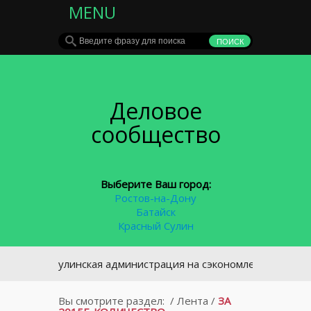
MENU
Деловое
сообщество
Выберите Ваш город:
Ростов-на-Дону
Батайск
Красный Сулин
сносулинская администрация на сэкономленные деньги пост
Вы смотрите раздел:
/
Лента
/
ЗА