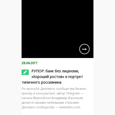
28.04.2017
РУПОР: банк без лицензии,
«Хороший ростов» и портрет
типичного россиянина
По просьбе Делового сообщества бизнес-
тренер и консультант, автор Telegram —
канала @woodroot Владимир Васильев
делится своими любимыми статьями.
Деловое сообщество — newsdelo.com