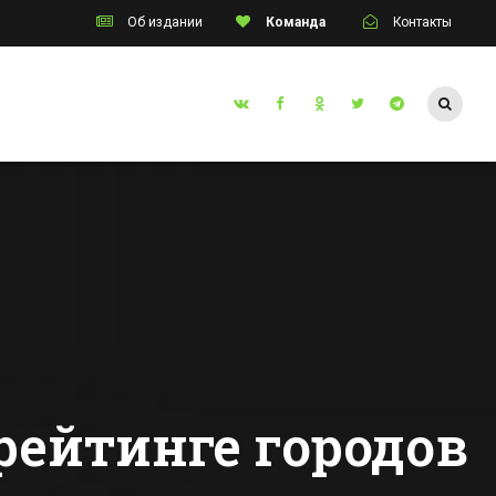
Об издании
Команда
Контакты
Таганрог
инский
В Таганроге
апоил
трамвай
протаранил
й»
жилой дом
Все новости Таганрога
го
ения
 рейтинге городов