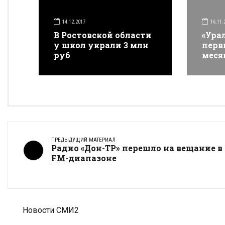
14.12.2017
16.11.
В Ростовской области
«Ура
у школ украли 3 млн
перв
руб
меся
проф
реал
соци
боле
милл
ПРЕДЫДУЩИЙ МАТЕРИАЛ
Радио «Дон-ТР» перешло на вещание в
FM-диапазоне
Новости СМИ2