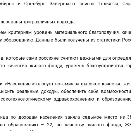
сибирск и Оренбург. Завершают список Тольятти, Сара
ользованы три различных подхода.
ем критериям: уровень материального благополучия, кач
у образованию. Данные были получены из статистики Рос
ов, которые сами россияне считают важными для опреде
это качество жилого фонда, уровень благоустройства го
и. «Население «голосует ногами» за высокое качество жи
высить реальные доходы, обеспечить себе возможности
ысокотехнологическому здравоохранению и образованию
ица по доходам населения заняла седьмое место из 38
 по образованию – 22, по качеству жилого фонда, Ж