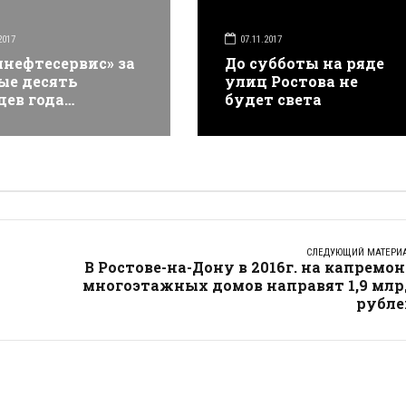
2017
07.11.2017
лнефтесервис» за
До субботы на ряде
ые десять
улиц Ростова не
цев года
будет света
инансировал
изацию
альных проектов
е чем на три
иона рублей
СЛЕДУЮЩИЙ МАТЕРИ
В Ростове-на-Дону в 2016г. на капремо
многоэтажных домов направят 1,9 млр
рубле