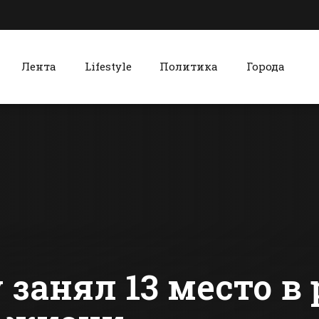
Лента
Lifestyle
Политика
Города
к
Красный Сулин
В администрации
Красносул
Батайска
колледж н
рассмотрели в
гостей
2017 году более 1,5
«медовухо
сти Батайска
Все новости Красного Сулина
тыс обращений
собственно
граждан
приготовл
 занял 13 место в