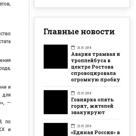
тов,
Главные новости
ество
стата
26.01.2018
Авария трамвая и
троллейбуса в
ления
центре Ростова
рода,
спровоцировала
огромную пробку
зни и
25.01.2018
 для
Говнярка опять
», —
горит, жителей
эвакуируют
, по
25.01.2018
КХ и
«Единая Россия» в