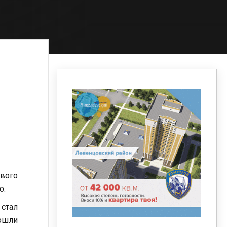
вого
о.
 стал
вошли