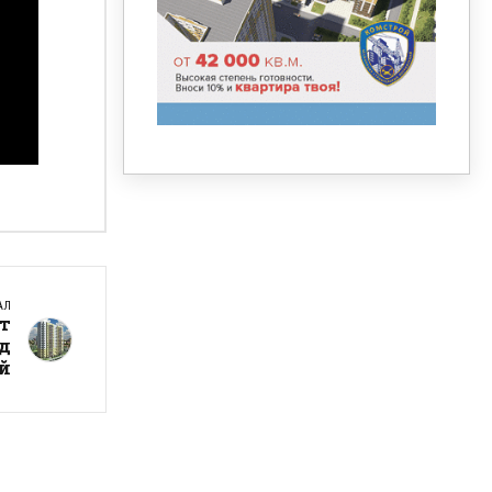
АЛ
нт
д
й