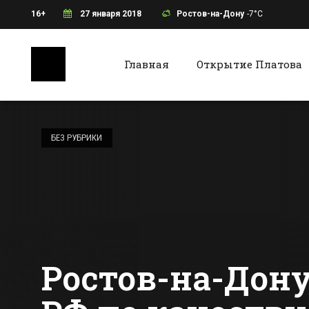
16+
27 января 2018
Ростов-на-Дону
-7°C
Главная
Открытие Платова
Ростов-на-Дону
Батайс
В Таганроге
откроют
БЕЗ РУБРИКИ
первичное
сосудистое
Все новости Ростова-на-Дону
Все ново
отделение
Ростов-на-Дону