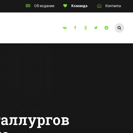
Об издании
Команда
Контакты
Таганрог
В Таганроге начал
инском
работу завод по
ошло
производству
ое
радиаторов
Все новости Таганрога
аллургов