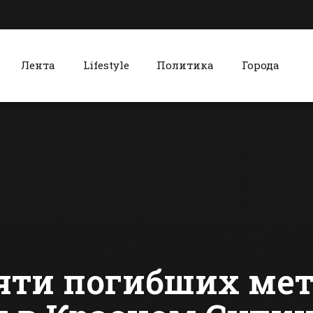
Лента
Lifestyle
Политика
Города
к
Красный Сулин
Над Ростовом
В
больше не будут
Красносул
испытывать
районе пр
вертолеты
ежемесячн
сти Батайска
Все новости Красного Сулина
заседание
Собрания
депутатов
ти погибших мет