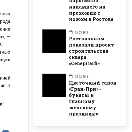
наркомана,
напавшего на
прохожих с
вных
ножом в Ростове
рода
ание
06.03.2018
а», —
Ростовчанам
показали проект
в.
строительства
етных
сквера
ации
«Северный»
05.03.2018
пией
Цветочный салон
ние в
«Гран-При» -
букеты к
главному
и!
женскому
празднику