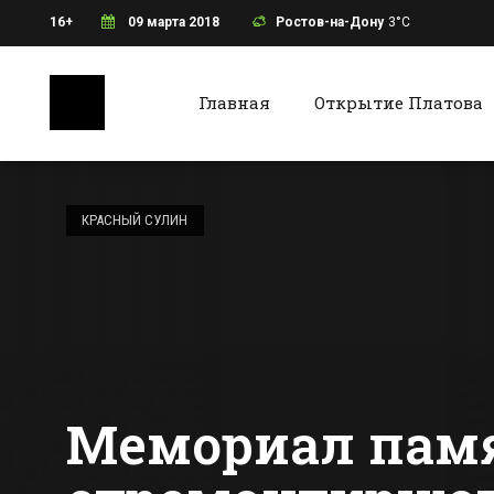
16+
09 марта 2018
Ростов-на-Дону
3°C
Главная
Открытие Платова
Ростов-на-Дону
Батайс
В новом
кинотеатре с
КРАСНЫЙ СУЛИН
технологией Dolby
Atmos в Ростове
Все новости Ростова-на-Дону
Все ново
можно будет
вызвать
официанта
Мемориал памя