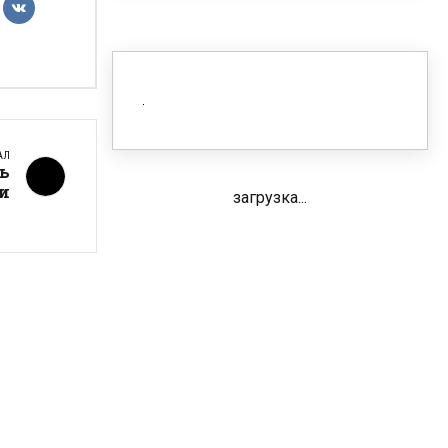
АЛ
ь
и
загрузка...