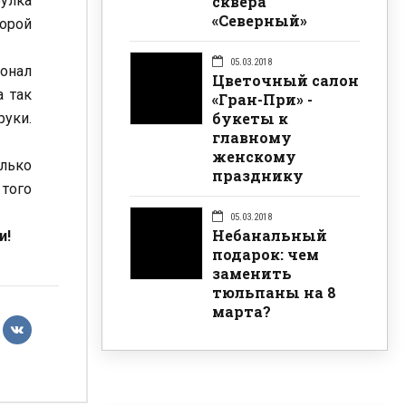
сквера
еулка
«Северный»
корой
05.03.2018
сонал
Цветочный салон
а так
«Гран-При» -
букеты к
руки.
главному
женскому
олько
празднику
 того
05.03.2018
Небанальный
и!
подарок: чем
заменить
тюльпаны на 8
марта?