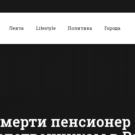
Лента
Lifestyle
Политика
Города
к
Красный Сулин
Над Ростовом
Красносул
больше не будут
дизайнеры
испытывать
показали
вертолеты
горожанам
сти Батайска
Все новости Красного Сулина
уникальны
коллекции
модной од
мерти пенсионер 