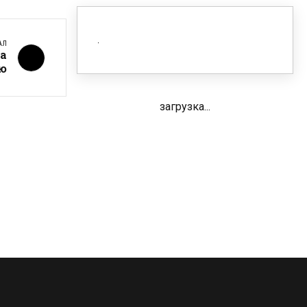
АЛ
а
ю
загрузка...