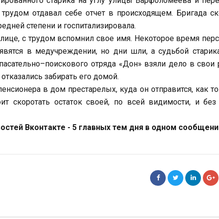
ированного старика на углу улицы Варфоломеева и пер
трудом отдавал себе отчет в происходящем. Бригада с
едней степени и госпитализировала.
улице, с трудом вспомнил свое имя. Некоторое время пер
явятся в медучреждении, но дни шли, а судьбой старик
спасательно–поискового отряда «Дон» взяли дело в свои 
 отказались забирать его домой.
нсионера в дом престарелых, куда он отправится, как т
т скоротать остаток своей, по всей видимости, и без
стей Вконтакте - 5 главных тем дня в одном сообщени