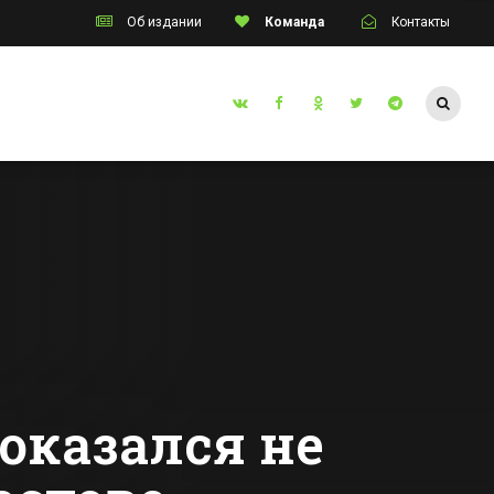
Об издании
Команда
Контакты
Таганрог
инские
В Таганроге начал
работу завод по
производству
радиаторов
Все новости Таганрога
е
ежды
оказался не