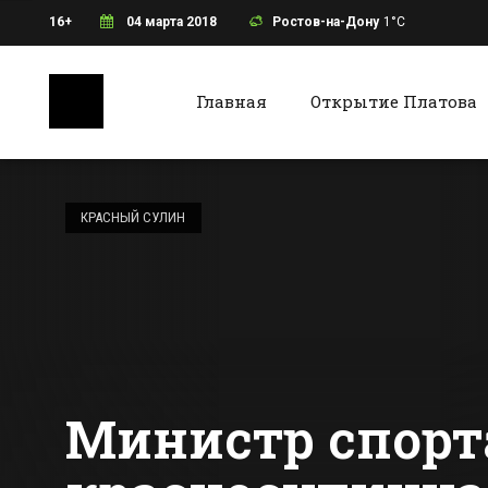
16+
04 марта 2018
Ростов-на-Дону
1°C
Главная
Открытие Платова
Ростов-на-Дону
Батайс
Похудеть за 90
дней в реалити-
КРАСНЫЙ СУЛИН
шоу «Сбросить
лишнее»
Все новости Ростова-на-Дону
Все ново
приглашают
ростовчан
Министр спорта