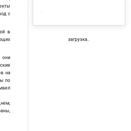
екты
вод с
ей в
загрузка...
ющих
 они
ские
ов на
ты по
мвел
нём,
раны,