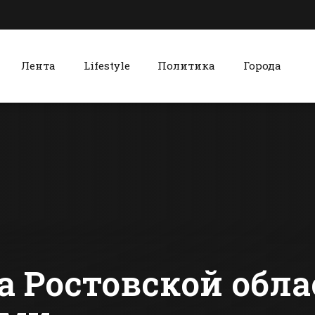
Лента
Lifestyle
Политика
Города
к
Красный Сулин
В Батайске
Министр с
создадут
Ростовской
городской штаб
области
юнармейцев
встретился
сти Батайска
Все новости Красного Сулина
красносул
 Ростовской обла