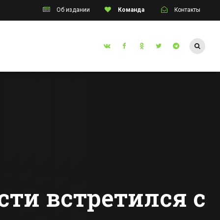
Об издании
Команда
Контакты
Таганрог
порта
В Таганроге начал
работу завод по
производству
 с
радиаторов
Все новости Таганрога
инцами
сти встретился с