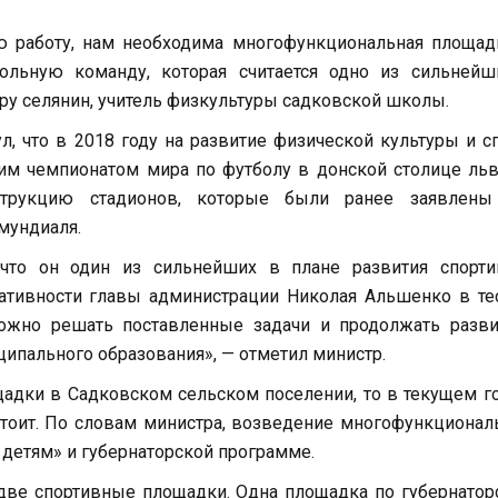
ю работу, нам необходима многофункциональная площад
ольную команду, которая считается одно из сильнейш
тру селянин, учитель физкультуры садковской школы.
л, что в 2018 году на развитие физической культуры и с
ущим чемпионатом мира по футболу в донской столице ль
трукцию стадионов, которые были ранее заявлены
мундиаля.
 что он один из сильнейших в плане развития спорти
еативности главы администрации Николая Альшенко в т
можно решать поставленные задачи и продолжать разви
ципального образования», — отметил министр.
щадки в Садковском сельском поселении, то в текущем г
стоит. По словам министра, возведение многофункциона
 детям» и губернаторской программе.
две спортивные площадки. Одна площадка по губернатор