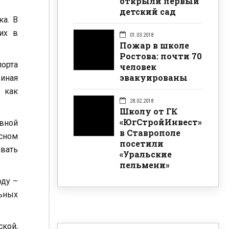
открыли первый
детский сад
ка. В
их в
01.03.2018
Пожар в школе
Ростова: почти 70
порта
человек
эвакуированы
виная
 как
28.02.2018
Школу от ГК
«ЮгСтройИнвест»
вной
в Ставрополе
есном
посетили
вать
«Уральские
пельмени»
оду –
льных
ской,