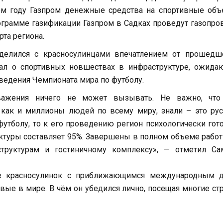
ем году Газпром денежные средства на спортивные объ
ограмме газификации Газпром в Садках проведут газопро
рта региона.
делился с красносулинцами впечатлением от прошедш
ал о спортивных новшествах в инфраструктуре, ожида
оведения Чемпионата мира по футболу.
важения ничего не может вызывать. Не важно, что
как и миллионы людей по всему миру, знали – это рус
утболу, то к его проведению регион психологически гот
уктуры составляет 95%. Завершены в полном объеме рабо
структурам и гостиничному комплексу», — отметил Са
се красносулинок с приближающимся международным д
ые в мире. В чём он убедился лично, посещая многие ст