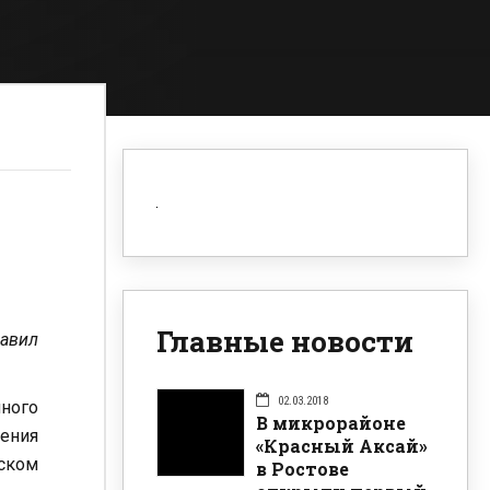
Главные новости
равил
02.03.2018
ного
В микрорайоне
ления
«Красный Аксай»
ском
в Ростове