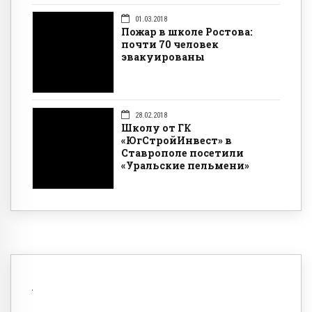
01.03.2018
Пожар в школе Ростова:
почти 70 человек
эвакуированы
28.02.2018
Школу от ГК
«ЮгСтройИнвест» в
Ставрополе посетили
«Уральские пельмени»