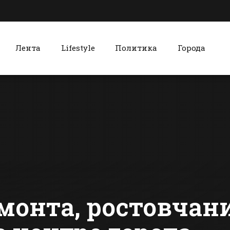
Лента
Lifestyle
Политика
Города
к
Красный Сулин
Над Ростовом
Победител
больше не будут
«Битвы гол
испытывать
Красном С
вертолеты
стал
сти Батайска
Все новости Красного Сулина
новошахти
монта, ростовчан