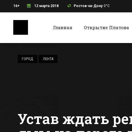
16+
12 марта 2018
Ростов-на-Дону
0°C
Главная
Открытие Платова
Ростов-на-Дону
Батайс
В Ростове в районе
старого аэропорта
ГОРОД
ЛЕНТА
временно
отключат свет
Все новости Ростова-на-Дону
Все ново
Устав ждать ре