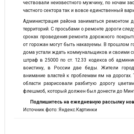
чествовали неизвестного мужчину, по ночам з
частного сектора так и вовсе единственный вар
Администрация района заниматься ремонтом до
территорий. С просьбами о ремонте дороги сле
сроках проведения ремонта дорожного покрыти
от горожан могут быть наказуемы. В прошлом г
дома устали ждать коммунальщиков и своими с
штраф в 25000 по ст. 12.33 кодекса об админ
воистину, в России две беды. Жители гор
внимание властей к проблемам ям на дорогах.
области разрисовали разбитую дорогу цвет
флешмоб, который должен был донести до Минтр
Подпишитесь на ежедневную рассылку ново
Источник фото: Яндекс.Картинки