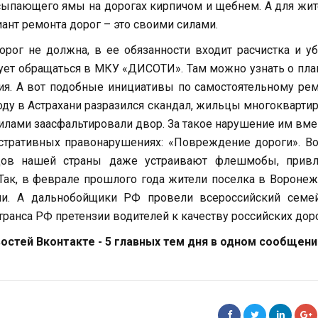
асыпающего ямы на дорогах кирпичом и щебнем. А для жи
иант ремонта дорог – это своими силами.
рог не должна, в ее обязанности входит расчистка и у
дует обращаться в МКУ «ДИСОТИ». Там можно узнать о пла
я. А вот подобные инициативы по самостоятельному ре
оду в Астрахани разразился скандал, жильцы многокварти
илами заасфальтировали двор. За такое нарушение им вм
истративных правонарушениях: «Повреждение дороги». В
одов нашей страны даже устраивают флешмобы, привл
 Так, в феврале прошлого года жители поселка в Вороне
ами. А дальнобойщики РФ провели всероссийский семе
анса РФ претензии водителей к качеству российских доро
стей Вконтакте - 5 главных тем дня в одном сообщени