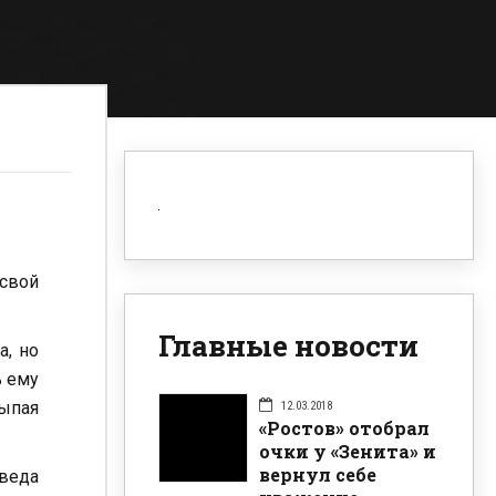
 свой
Главные новости
а, но
ь ему
сыпая
12.03.2018
«Ростов» отобрал
очки у «Зенита» и
вернул себе
нведа