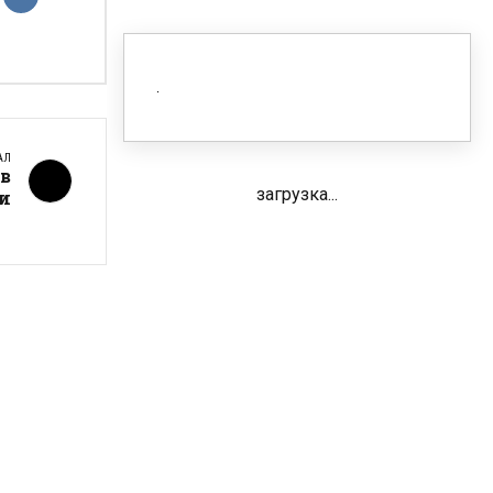
АЛ
в
загрузка...
ми