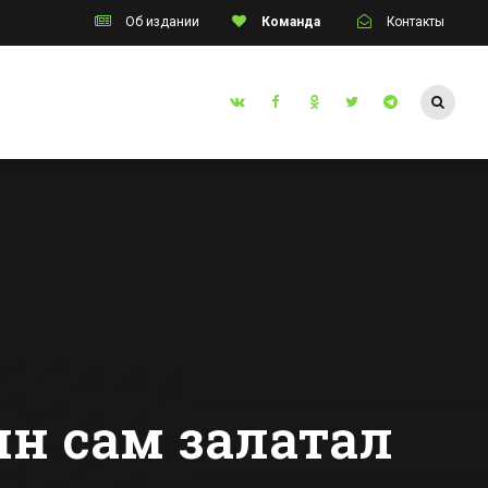
Об издании
Команда
Контакты
Таганрог
ем
Пробку из
осов» в
трамваев собрал
улине
брошенный на
путях «Мерседес»
Все новости Таганрога
нец
ин сам залатал