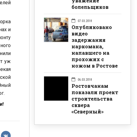
уважение
телей
болельщиков
борка
07.03.2018
Опубликовано
нах и
видео
монту
задержания
рного
наркомана,
напавшего на
енили
прохожих с
от уж
ножом в Ростове
екая
жской
06.03.2018
йный
Ростовчанам
показали проект
г.
строительства
и!
сквера
«Северный»