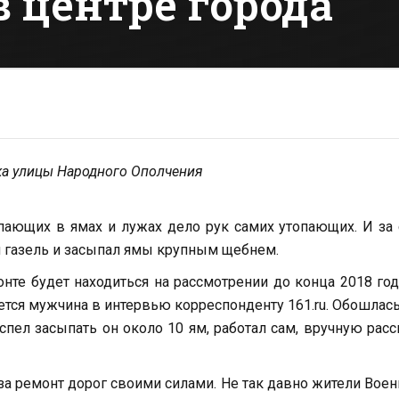
в центре города
ка улицы Народного Ополчения
пающих в ямах и лужах дело рук самих утопающих. И за
ял газель и засыпал ямы крупным щебнем.
нте будет находиться на рассмотрении до конца 2018 год
ется мужчина в интервью корреспонденту 161.ru. Обошлас
успел засыпать он около 10 ям, работал сам, вручную рас
 за ремонт дорог своими силами. Не так давно жители Вое