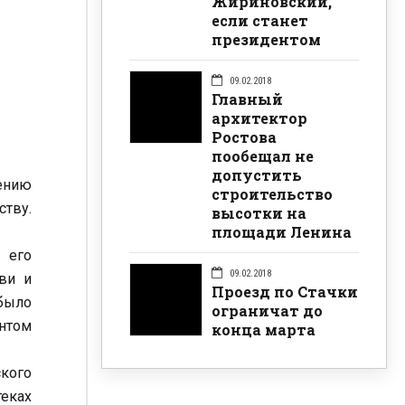
Жириновский,
если станет
президентом
09.02.2018
Главный
архитектор
Ростова
пообещал не
допустить
ению
строительство
ству.
высотки на
площади Ленина
 его
09.02.2018
ви и
Проезд по Стачки
 было
ограничат до
ентом
конца марта
ского
теках