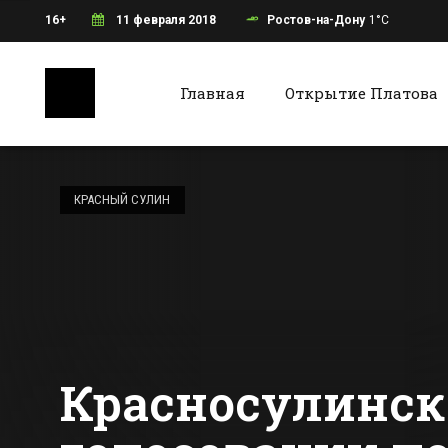
16+
11 февраля 2018
Ростов-на-Дону
1°C
Главная
Открытие Платова
Ростов-на-Дону
Батайс
Ростовская грязь
против немецкого
КРАСНЫЙ СУЛИН
автопрома
Все новости Ростова-на-Дону
Все ново
Красносулинск