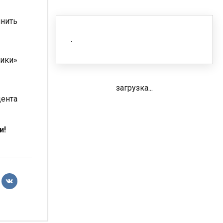
нить
ники»
загрузка...
дента
и!