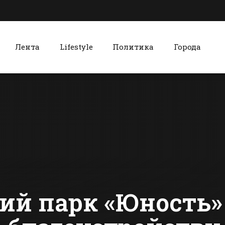
Лента
Lifestyle
Политика
Города
к
Красный Сулин
Маневр не удался:
Глава
пять вагонов
красносул
сошли с рельсов в
поселения
Батайске
отчитался 
сти Батайска
Все новости Красного Сулина
жителями
ий парк «Юность»