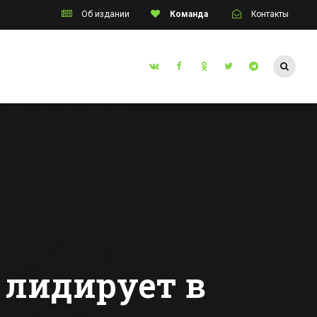
Об издании
Команда
Контакты
Таганрог
Дело о торговцах
инского
людьми в
Ростовской
перед
области передано
Все новости Таганрога
в суд
 лидирует в