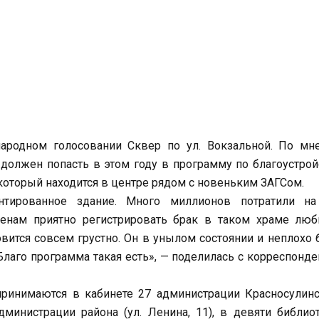
ародном голосовании Сквер по ул. Вокзальной. По мн
должен попасть в этом году в программу по благоустрой
который находится в центре рядом с новеньким ЗАГСом.
тированное здание. Много миллионов потратили на
женам приятно регистрировать брак в таком храме люб
овится совсем грустно. Он в унылом состоянии и неплохо
Благо программа такая есть», — поделилась с корреспонд
принимаются в кабинете 27 администрации Красносулин
дминистрации района (ул. Ленина, 11), в девяти библио