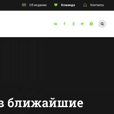
Об издании
Команда
Контакты
Таганрог
чные
В Таганроге начал
ГО и ЧС
работу завод по
производству
ь в
радиаторов
Все новости Таганрога
улине
в ближайшие