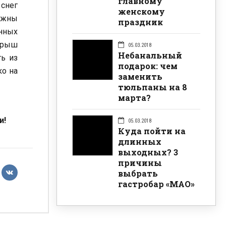
главному
 снег
женскому
можны
праздник
нных
 крыш
05.03.2018
Небанальный
ь из
подарок: чем
ко на
заменить
тюльпаны на 8
марта?
и!
05.03.2018
Куда пойти на
длинных
выходных? 3
причины
выбрать
гастробар «МАО»