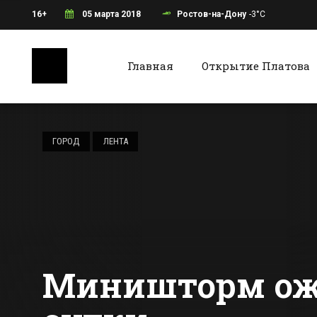
16+
05 марта 2018
Ростов-на-Дону
-3°C
Главная
Открытие Платова
Ростов-на-Дону
Батайс
Покупку алкоголя
в интернет
ГОРОД
ЛЕНТА
пресекли
полицейский
Все новости Ростова-на-Дону
Все ново
Новочеркасска
Миништорм ожи