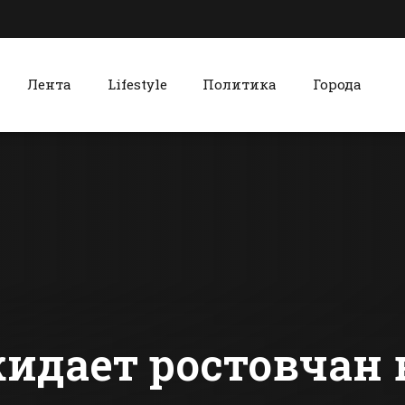
Лента
Lifestyle
Политика
Города
к
Красный Сулин
Батайские
Тренирово
школьницы
учения по 
заняли второе
успешно
место в областных
завершилис
сти Батайска
Все новости Красного Сулина
соревнованиях по
Красном С
баскетболу
дает ростовчан 