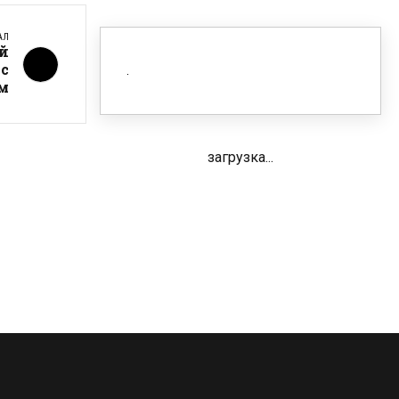
АЛ
й
с
м
загрузка...