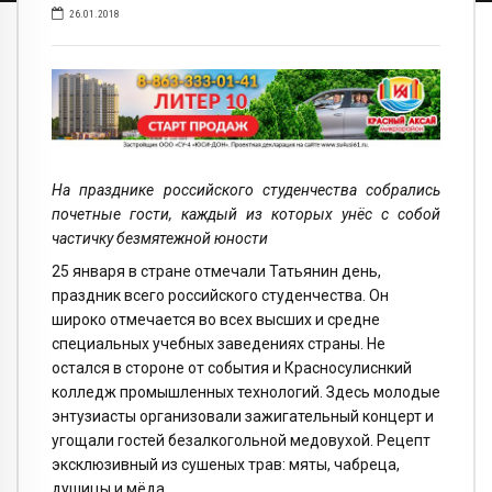
26.01.2018
На празднике российского студенчества собрались
почетные гости, каждый из которых унёс с собой
частичку безмятежной юности
25 января в стране отмечали Татьянин день,
праздник всего российского студенчества. Он
широко отмечается во всех высших и средне
специальных учебных заведениях страны. Не
остался в стороне от события и Красносулиснкий
колледж промышленных технологий. Здесь молодые
энтузиасты организовали зажигательный концерт и
угощали гостей безалкогольной медовухой. Рецепт
эксклюзивный из сушеных трав: мяты, чабреца,
душицы и мёда.