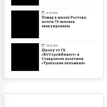
01.03.2018
Пожар в школе Ростова:
почти 70 человек
эвакуированы
28.02.2018
Школу от ГК
«ЮгСтройИнвест» в
Ставрополе посетили
«Уральские пельмени»