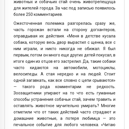
животных и собачьих стай очень животрепещуща
для жителей города. За час под записью появилось
более 250 комментариев.
Ожесточенная полемика разгорелась сразу же,
часть горожан встали на сторону догхантеров,
оправдывая их действия. «Меня в детстве кусала
собака, которую весь двор вырастил с щенка, все с
ним играли, и никто никогда не обижал. Я был
первым, потом он много еще других детей покусал, в
итоге один из отцов его застрелил. Да, такие собаки
часто кидаются на автомобили, мотоциклы,
велосипеды. А стая нередко и на людей. Стоит
одной загавкать, как все словно с цепи срываются»
— такого рода комментарии не редкость.
Зоозащитники упирают на то что есть гуманные
способы устранения собачьи стай, зачем травить и
оставлять животное мучительно умирать? Многие
отметили что от таких действий часто страдают и
домашние животные, а потеря любимца — это
печальное событие для любого человека. «Читаю