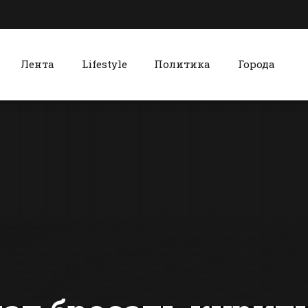
Лента
Lifestyle
Политика
Города
к
Красный Сулин
В Батайске
Министр с
создадут
Ростовской
городской штаб
области
юнармейцев
встретился
сти Батайска
Все новости Красного Сулина
красносул