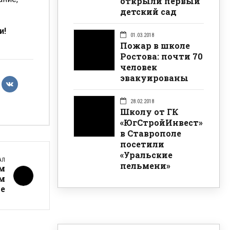
открыли первый
детский сад
и!
01.03.2018
Пожар в школе
Ростова: почти 70
человек
эвакуированы
28.02.2018
Школу от ГК
«ЮгСтройИнвест»
в Ставрополе
посетили
«Уральские
АЛ
пельмени»
м
ом
е