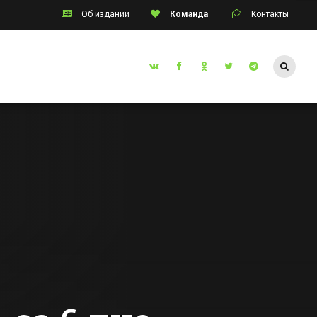
Об издании
Команда
Контакты
Таганрог
порта
В Таганроге начал
работу завод по
производству
 с
радиаторов
Все новости Таганрога
инцами