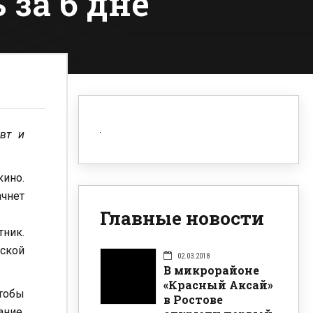
 за 6 дне
евт и
кино.
ачнет
Главные новости
тник.
ской
02.03.2018
В микрорайоне
«Красный Аксай»
чтобы
в Ростове
ание,