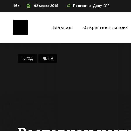
16+
02 марта 2018
Ростов-на-Дону
-3°C
Главная
Открытие Платова
Ростов-на-Дону
Батайс
В Кировском
районе Ростова
ГОРОД
ЛЕНТА
реконструируют
центральную
Все новости Ростова-на-Дону
Все ново
котельную