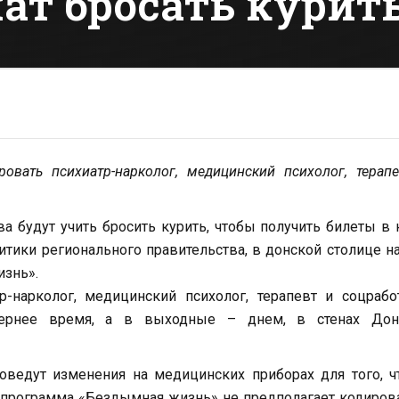
ат бросать курить
овать психиатр-нарколог, медицинский психолог, терап
ва будут учить бросить курить, чтобы получить билеты в 
тики регионального правительства, в донской столице н
знь».
р-нарколог, медицинский психолог, терапевт и соцрабо
чернее время, а в выходные – днем, в стенах Дон
оведут изменения на медицинских приборах для того, 
о программа «Бездымная жизнь» не предполагает кодиров