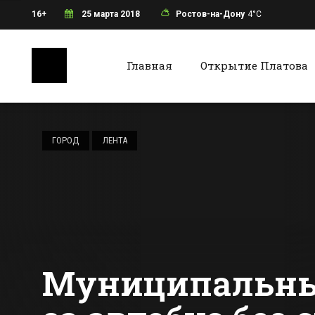
16+
25 марта 2018
Ростов-на-Дону
4°C
Главная
Открытие Платова
Ростов-на-Дону
Батайс
Одну из
центральных
ГОРОД
ЛЕНТА
магистралей
Таганрога на
Все новости Ростова-на-Дону
Все ново
месяц перекроют
Муниципальный