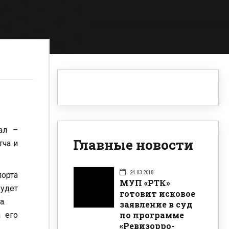
ал –
Главные новости
тча и
24.03.2018
порта
МУП «РТК»
удет
готовит исковое
а.
заявление в суд
по программе
а его
«Ревизорро-