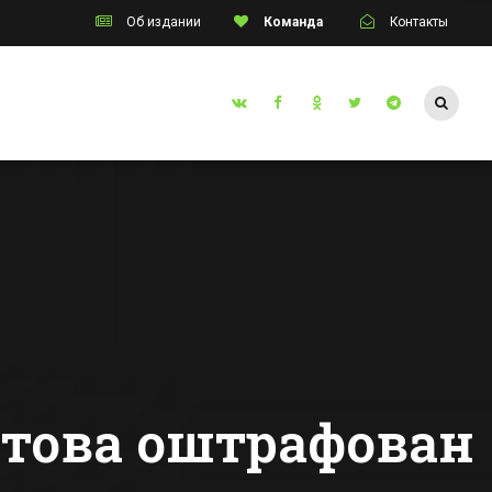
Об издании
Команда
Контакты
Таганрог
инский
Режим ЧС введут
инат
в Таганроге из-за
тние
прорывов
аварийного
Все новости Таганрога
тва
канализационного
коллектора
това оштрафован