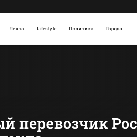
Лента
Lifestyle
Политика
Города
к
Красный Сулин
Батайчане смогут
Красносул
встретиться с
хлебокомб
мэром
чтит столе
традиции
сти Батайска
Все новости Красного Сулина
производс
 перевозчик Рос