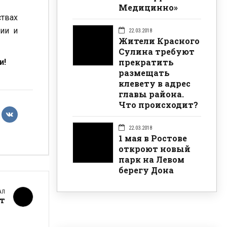
Медицинно»
ствах
ии и
22.03.2018
Жители Красного
Сулина требуют
прекратить
и!
размещать
клевету в адрес
главы района.
Что происходит?
22.03.2018
1 мая в Ростове
откроют новый
парк на Левом
берегу Дона
АЛ
рт