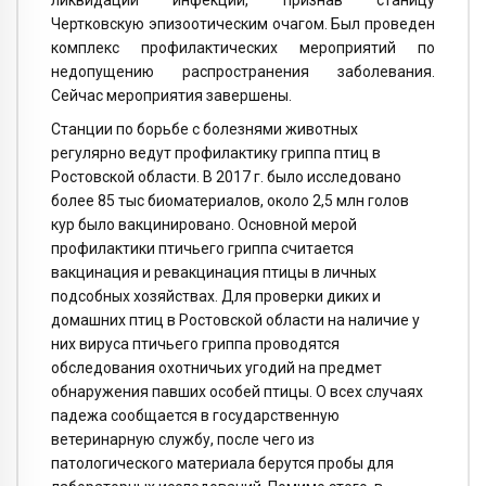
ликвидации инфекции, признав станицу
Чертковскую эпизоотическим очагом. Был проведен
комплекс профилактических мероприятий по
недопущению распространения заболевания.
Сейчас мероприятия завершены.
Станции по борьбе с болезнями животных
регулярно ведут профилактику гриппа птиц в
Ростовской области. В 2017 г. было исследовано
более 85 тыс биоматериалов, около 2,5 млн голов
кур было вакцинировано. Основной мерой
профилактики птичьего гриппа считается
вакцинация и ревакцинация птицы в личных
подсобных хозяйствах. Для проверки диких и
домашних птиц в Ростовской области на наличие у
них вируса птичьего гриппа проводятся
обследования охотничьих угодий на предмет
обнаружения павших особей птицы. О всех случаях
падежа сообщается в государственную
ветеринарную службу, после чего из
патологического материала берутся пробы для