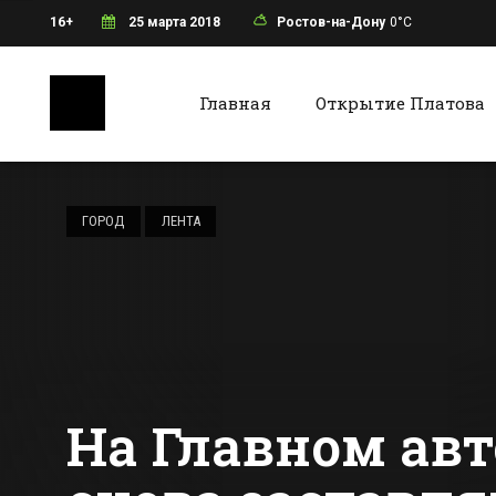
16+
25 марта 2018
Ростов-на-Дону
0°C
Главная
Открытие Платова
Ростов-на-Дону
Батайс
Одну из
центральных
ГОРОД
ЛЕНТА
магистралей
Таганрога на
Все новости Ростова-на-Дону
Все ново
месяц перекроют
На Главном авт