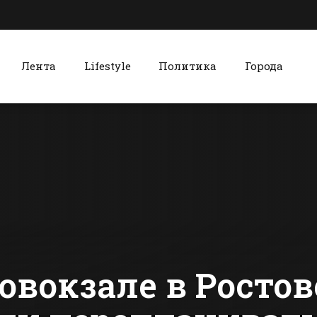
Лента
Lifestyle
Политика
Города
к
Красный Сулин
Батайчане смогут
Красносул
встретиться с
хлебокомб
мэром
чтит столе
традиции
сти Батайска
Все новости Красного Сулина
производс
овокзале в Росто