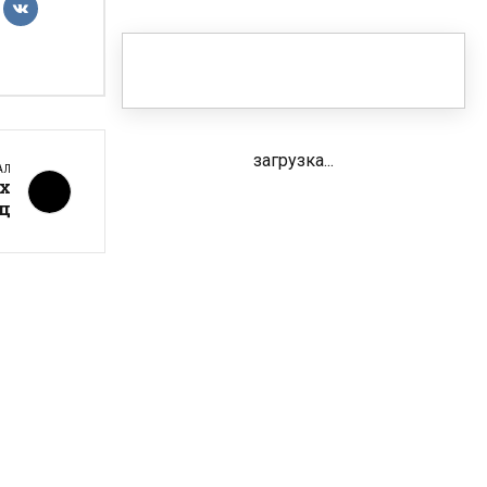
загрузка...
АЛ
х
ц