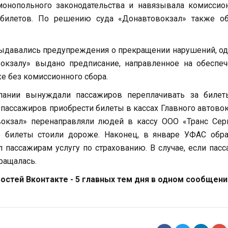
монопольного законодательства и навязывала комиссио
билетов. По решению суда «Донавтовокзал» также об
выдавались предупреждения о прекращении нарушений, о
окзалу» выдано предписание, направленное на обеспеч
е без комиссионного сбора.
мпании вынуждали пассажиров переплачивать за билет
и пассажиров приобрести билеты в кассах Главного автово
окзал» перенаправляли людей в кассу ООО «Транс Серв
е билеты стоили дороже. Наконец, в январе УФАС обра
 пассажирам услугу по страхованию. В случае, если пас
ращалась.
стей Вконтакте - 5 главных тем дня в одном сообщени