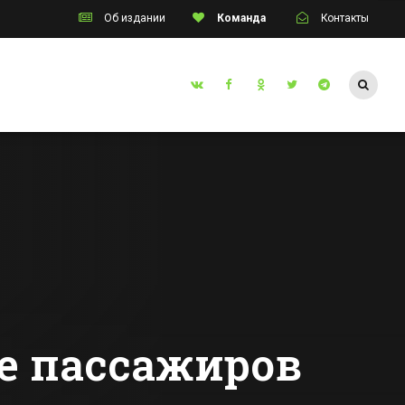
Об издании
Команда
Контакты
Таганрог
инский
Режим ЧС введут
инат
в Таганроге из-за
тние
прорывов
аварийного
Все новости Таганрога
тва
канализационного
коллектора
ве пассажиров