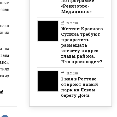
по программе
нные
«Ревизорро-
язан
Медицинно»
22.03.2018
днако
Жители Красного
ение
Сулина требуют
прекратить
размещать
ы на
клевету в адрес
кзала
главы района.
Что происходит?
ис»,
тило
22.03.2018
сажир
1 мая в Ростове
откроют новый
парк на Левом
и!
берегу Дона