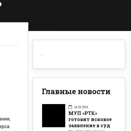
ь
Главные новости
24.03.2018
МУП «РТК»
готовит исковое
ании,
заявление в суд
рса.