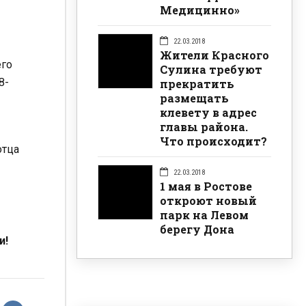
Медицинно»
22.03.2018
Жители Красного
его
Сулина требуют
8-
прекратить
размещать
клевету в адрес
главы района.
Что происходит?
отца
22.03.2018
1 мая в Ростове
откроют новый
парк на Левом
берегу Дона
и!