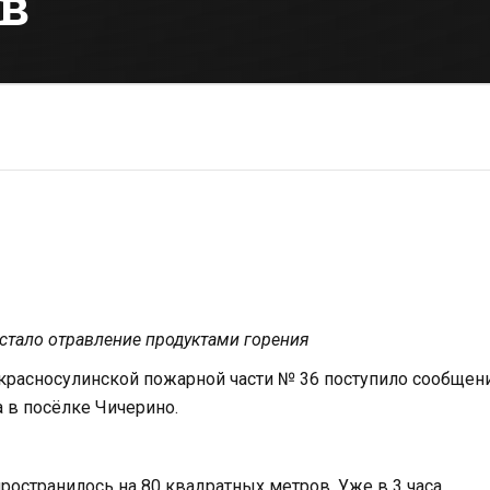
в
 стало отравление продуктами горения
а красносулинской пожарной части № 36 поступило сообщен
 в посёлке Чичерино.
ространилось на 80 квадратных метров. Уже в 3 часа