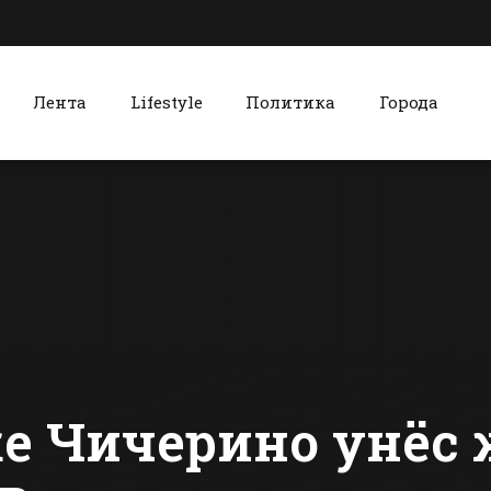
Лента
Lifestyle
Политика
Города
к
Красный Сулин
Батайчане смогут
Красносул
встретиться с
хлебокомб
мэром
чтит столе
традиции
сти Батайска
Все новости Красного Сулина
производс
ке Чичерино унёс