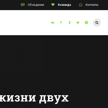
Об издании
Команда
Контакты
Таганрог
инский
Режим ЧС введут
инат
в Таганроге из-за
тние
прорывов
аварийного
Все новости Таганрога
тва
канализационного
коллектора
 жизни двух