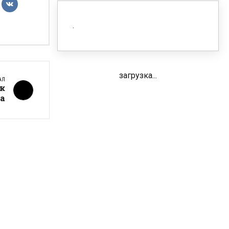
загрузка...
АЛ
к
а