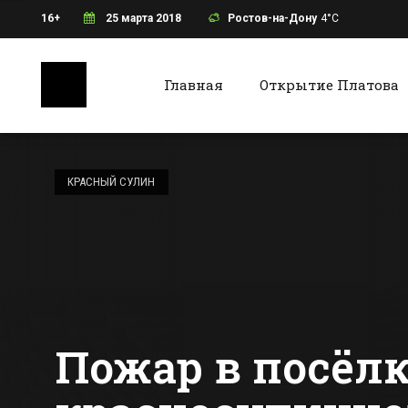
16+
25 марта 2018
Ростов-на-Дону
4°C
Главная
Открытие Платова
Ростов-на-Дону
Батайс
Одну из
центральных
КРАСНЫЙ СУЛИН
магистралей
Таганрога на
Все новости Ростова-на-Дону
Все ново
месяц перекроют
Пожар в посёл