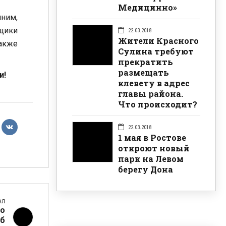
Медицинно»
мним,
ьщики
22.03.2018
Жители Красного
также
Сулина требуют
прекратить
размещать
и!
клевету в адрес
главы района.
Что происходит?
22.03.2018
1 мая в Ростове
откроют новый
парк на Левом
берегу Дона
АЛ
го
уб