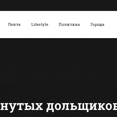
Лента
Lifestyle
Политика
Города
к
Красный Сулин
Батайчане смогут
Красносул
встретиться с
хлебокомб
мэром
чтит столе
традиции
сти Батайска
Все новости Красного Сулина
производс
анутых дольщиков