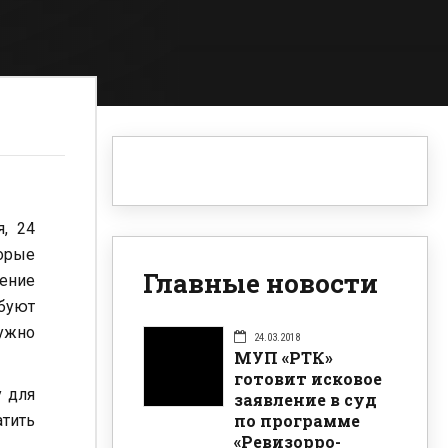
я, 24
торые
Главные новости
шение
ебуют
нужно
24.03.2018
МУП «РТК»
готовит исковое
у для
заявление в суд
по программе
атить
«Ревизорро-