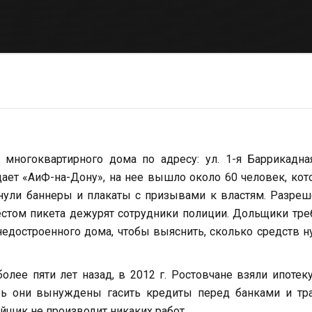
многоквартирного дома по адресу: ул. 1-я Баррикадна
щает «АиФ-на-Дону», на нее вышло около 60 человек, ко
рнули баннеры и плакаты с призывами к властям. Разре
стом пикета дежурят сотрудники полиции. Дольщики тр
недостроенного дома, чтобы выяснить, сколько средств 
олее пяти лет назад, в 2012 г. Ростовчане взяли ипотек
ерь они вынуждены гасить кредиты перед банками и тр
ойщик не производит никаких работ.