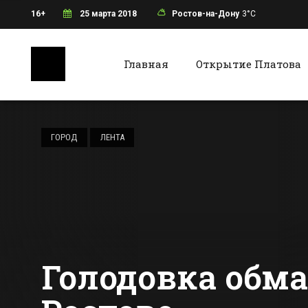
16+
25 марта 2018
Ростов-на-Дону
3°C
Главная
Открытие Платова
Ростов-на-Дону
Батайс
Большегруз
перевернулся в
ГОРОД
ЛЕНТА
кювет на трассе в
Ростовской
Все новости Ростова-на-Дону
Все ново
области
Голодовка обм