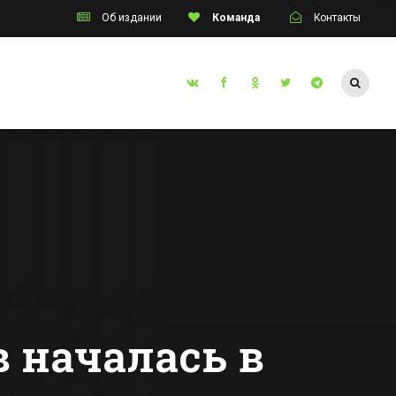
Об издании
Команда
Контакты
Таганрог
инский
Режим ЧС введут
инат
в Таганроге из-за
тние
прорывов
аварийного
Все новости Таганрога
тва
канализационного
коллектора
 началась в