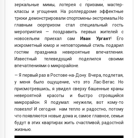
зеркальные мимы, лотерея с призами, мастер-
классы и угощения. На роллердроме эффектные
трюки демонстрировали спортсмены-экстремалы.Но
главным сюрпризом стал специальный гость
мероприятия — поздравить первых жителей с
новосельем приехал сам
Иван Ургант
! Его
искрометный юмор и неповторимый стиль подарил
гостям праздника невероятные впечатления.
Известный телеведущий поделился своими
впечатлениями о микрорайоне.
— Я первый раз в Ростове-на-Дону. Вчера, подлетая,
у меня было ощущение, что это Лас-Вегас. Но
присмотревшись, я увидел сверху башенные краны
невероятной красоты и быстро строящийся
микрорайон. Я подумал: неужели, вот кому-то
повезло! И сегодня нам тепло и радостно, потому
что появляются новые дома и, самое главное, семьи
будут в этих квартирах жить счастливой, радостной
жизнью.