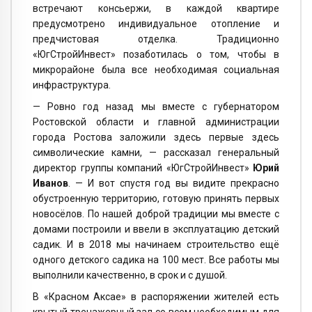
встречают консьержи, в каждой квартире
предусмотрено индивидуальное отопление и
предчистовая отделка. Традиционно
«ЮгСтройИнвест» позаботилась о том, чтобы в
микрорайоне была все необходимая социальная
инфраструктура.
— Ровно год назад мы вместе с губернатором
Ростовской области и главной администрации
города Ростова заложили здесь первые здесь
символические камни, — рассказал генеральный
директор группы компаний «ЮгСтройИнвест»
Юрий
Иванов
. — И вот спустя год вы видите прекрасно
обустроенную территорию, готовую принять первых
новосёлов. По нашей доброй традиции мы вместе с
домами построили и ввели в эксплуатацию детский
садик. И в 2018 мы начинаем строительство ещё
одного детского садика на 100 мест. Все работы мы
выполнили качественно, в срок и с душой.
В «Красном Аксае» в распоряжении жителей есть
крытый тренажерный зал со всем необходимым для