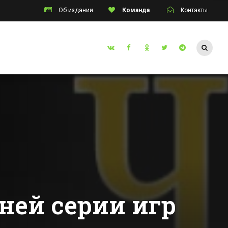
Об издании
Команда
Контакты
Таганрог
инский
Режим ЧС введут
инат
в Таганроге из-за
тние
прорывов
аварийного
Все новости Таганрога
тва
канализационного
коллектора
ней серии игр