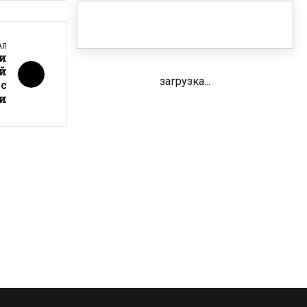
АЛ
и
й
загрузка...
с
и