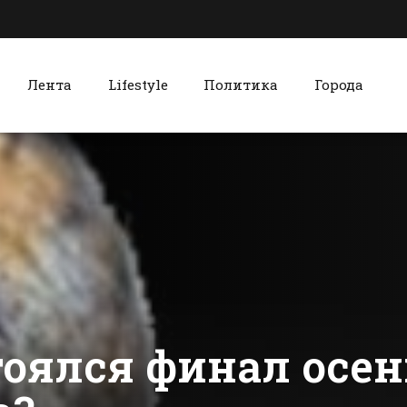
Лента
Lifestyle
Политика
Города
к
Красный Сулин
Батайчане смогут
Красносул
встретиться с
хлебокомб
мэром
чтит столе
традиции
сти Батайска
Все новости Красного Сулина
производс
тоялся финал осен