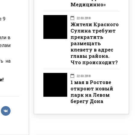
Медицинно»
е 9
22.03.2018
Жители Красного
Сулина требуют
прекратить
или в
размещать
делам
клевету в адрес
главы района.
ть на
Что происходит?
22.03.2018
и!
1 мая в Ростове
откроют новый
парк на Левом
берегу Дона