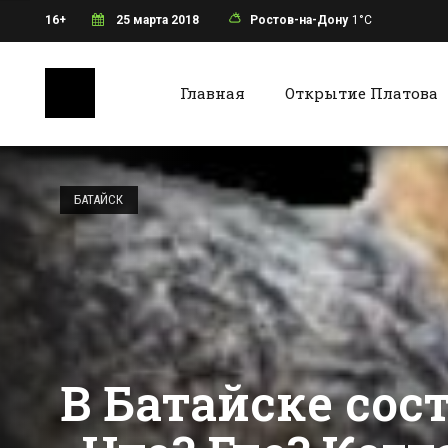
16+
25 марта 2018
Ростов-на-Дону
1°C
Главная
Открытие Платова
Ростов-на-Дону
Батайс
Прыжки
ростовчан с
БАТАЙСК
Ворошиловского
моста сняли на
Все новости Ростова-на-Дону
Все ново
видео
В Батайске сос