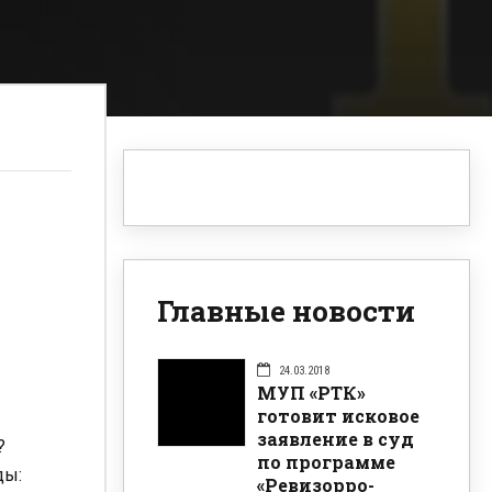
Главные новости
24.03.2018
МУП «РТК»
готовит исковое
заявление в суд
?
по программе
ды:
«Ревизорро-