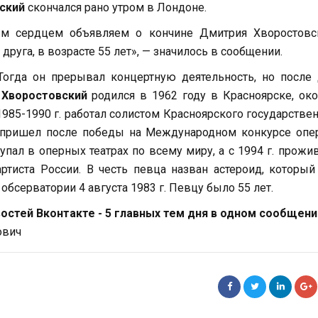
ский
скончался рано утром в Лондоне.
м сердцем объявляем о кончине Дмитрия Хворостовск
друга, в возрасте 55 лет», — значилось в сообщении.
Тогда он прерывал концертную деятельность, но после
 Хворостовский
родился в 1962 году в Красноярске, ок
1985-1990 г. работал солистом Красноярского государстве
у пришел после победы на Международном конкурсе опе
пал в оперных театрах по всему миру, а с 1994 г. прожи
ртиста России. В честь певца назван астероид, которы
серватории 4 августа 1983 г. Певцу было 55 лет.
стей Вконтакте - 5 главных тем дня в одном сообщени
ович