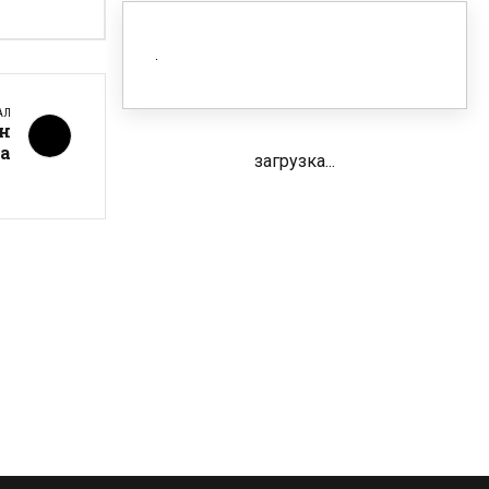
АЛ
ен
та
загрузка...