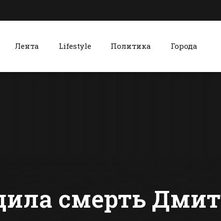
Лента
Lifestyle
Политика
Города
к
Красный Сулин
Батайчане смогут
Красносул
встретиться с
хлебокомб
мэром
чтит столе
традиции
сти Батайска
Все новости Красного Сулина
производс
дила смерть Дми