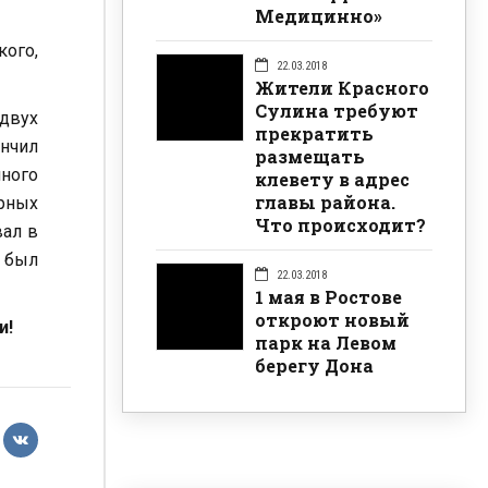
Медицинно»
ого,
22.03.2018
Жители Красного
Сулина требуют
 двух
прекратить
ончил
размещать
нного
клевету в адрес
главы района.
рных
Что происходит?
вал в
й был
22.03.2018
1 мая в Ростове
откроют новый
и!
парк на Левом
берегу Дона