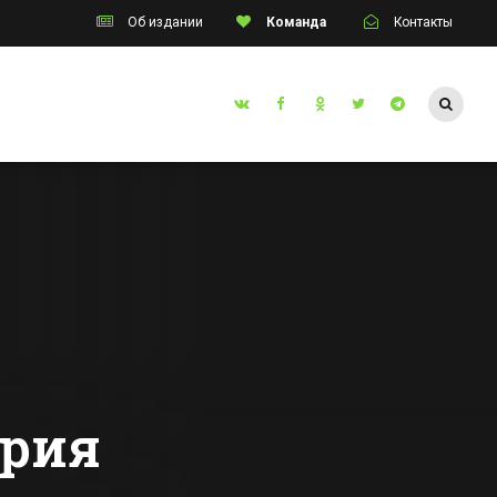
Об издании
Команда
Контакты
Таганрог
инский
Режим ЧС введут
инат
в Таганроге из-за
тние
прорывов
аварийного
Все новости Таганрога
тва
канализационного
коллектора
трия