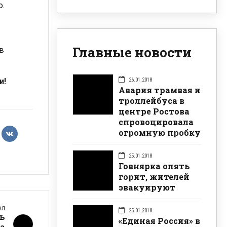
о.
Главные новости
в
26.01.2018
и!
Авария трамвая и
троллейбуса в
центре Ростова
спровоцировала
огромную пробку
25.01.2018
Говнярка опять
горит, жителей
эвакуируют
АЛ
25.01.2018
ь
«Единая Россия» в
а