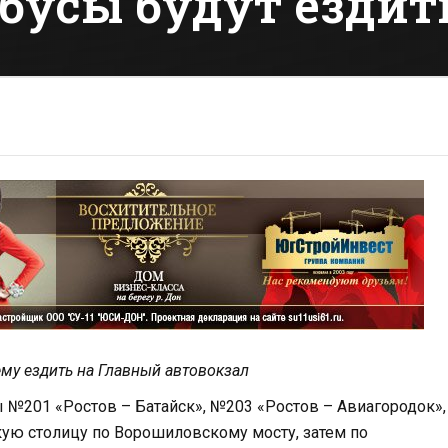
бусы будут ездить
ему ездить на Главный автовокзал
сы №201 «Ростов – Батайск», №203 «Ростов – Авиагородок»,
кую столицу по Ворошиловскому мосту, затем по