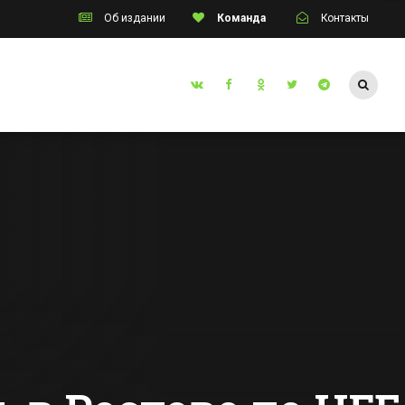
Об издании
Команда
Контакты
Таганрог
инский
В Таганроге
апоил
трамвай
протаранил
й»
жилой дом
Все новости Таганрога
го
ения