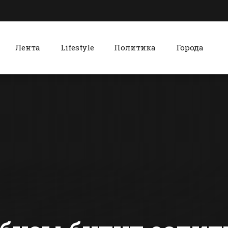
Лента
Lifestyle
Политика
Города
к
Красный Сулин
В администрации
Красносул
Батайска
колледж н
рассмотрели в
гостей
2017 году более 1,5
«медовухо
сти Батайска
Все новости Красного Сулина
тыс обращений
собственно
граждан
приготовл