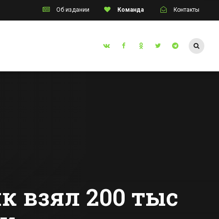
Об издании
Команда
Контакты
Таганрог
инский
В Ростовской
ался в
области загорелся
торгово-
у
развлекательный
Все новости Таганрога
центр
нних
культур
к взял 200 тыс