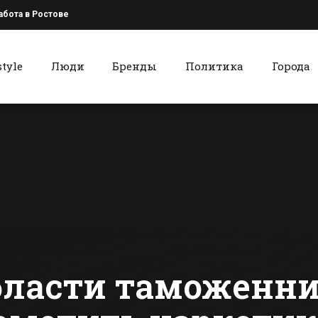
абота в Ростове
style
Люди
Бренды
Политика
Города
к
Красный Сулин
Баста назвал
Красносул
Батайск «городом
район оказ
богов»
лидерах по
количеств
сти Батайска
Все новости Красного Сулина
собранного
урожая ра
зерновых 
бласти таможенни