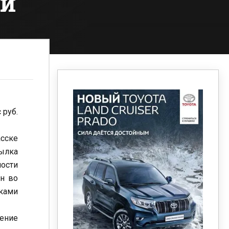
ки
 руб.
асске
ылка
ности
ан во
иками
чение