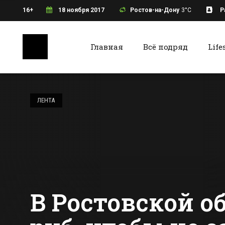
16+
18 ноября 2017
Ростов-на-Дону
3°C
Р
Главная
Всё подряд
Life
Ростов-на-Дону
Батайс
Для маршрутов в
аэропорт Платов
ЛЕНТА
закуплено 20
микроавтобусов,
Все новости Ростова-на-Дону
Все ново
проезд будет
стоить от 65 до 85
рублей
В Ростовской о