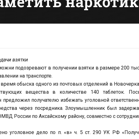
заметить наркоти
едачи взятки
можни подозревают в получении взятки в размере 200 тыс
влении на транспорте.
во время обыска одного из почтовых отделений в Новочерк
твующих вещества в количестве 140 таблеток. Пос
 предложил получателю избежать уголовной ответствен
средства через посредника. Злоумышленник был задерж
ОМВД России по Аксайскому району, совместно с сотрудн
о уголовное дело по п. «в» ч. 5 ст. 290 УК РФ «Полу