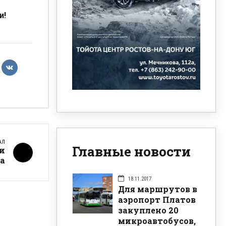
и!
АЛ
Главные новости
ли
а
18.11.2017
Для маршрутов в
аэропорт Платов
закуплено 20
микроавтобусов,