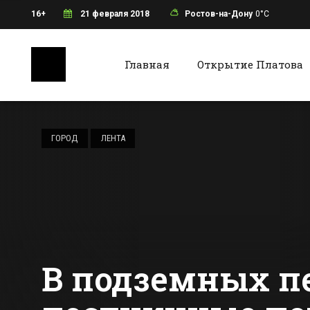
16+
21 февраля 2018
Ростов-на-Дону
0°C
Главная
Открытие Платова
Ростов-на-Дону
Батайс
Депутаты
планируют
ГОРОД
ЛЕНТА
продлить дачную
амнистию до 2020
Все новости Ростова-на-Дону
Все ново
года
В подземных пе