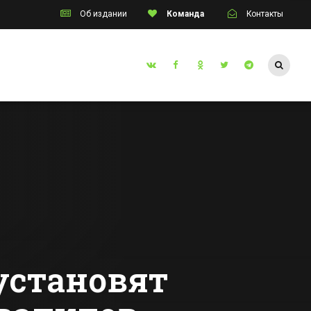
Об издании
Команда
Контакты
Таганрог
инец
Таганрогские
я
мастера
изготовили стелу
м
для сочинского
Все новости Таганрога
 и
парка,
рок
посвященную
Олимпиаде 2014
установят