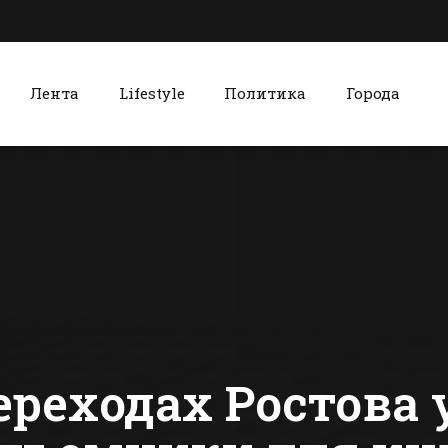
Лента
Lifestyle
Политика
Города
к
Красный Сулин
Жителей Батайска
Красносул
призвали
соблазнилс
очистить от снега
дорогим
подходы к домам
мобильны
сти Батайска
Все новости Красного Сулина
и дворы
телефоном
получит с
реходах Ростова 