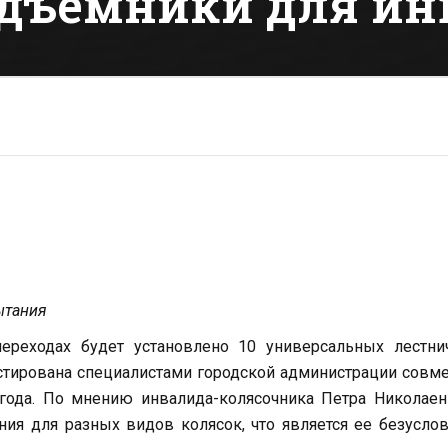
дъемники для ин
пытания
ереходах будет установлено 10 универсальных лестни
тирована специалистами городской администрации совм
ода. По мнению инвалида-колясочника Петра Николаенк
ия для разных видов колясок, что является ее безусл