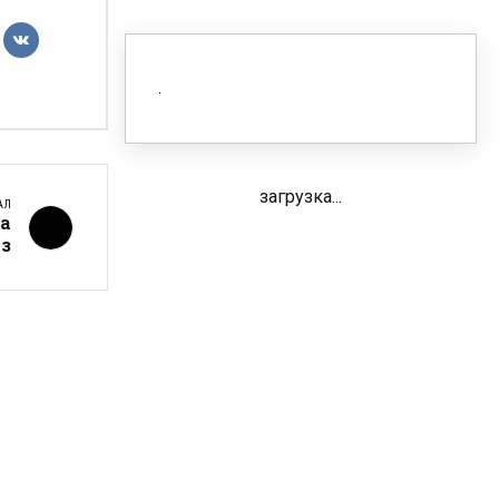
загрузка...
АЛ
на
аз