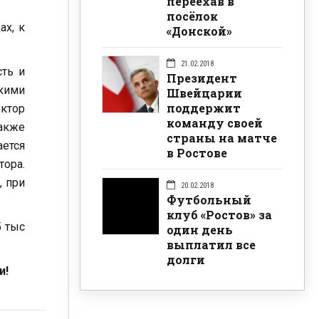
переехав в
посёлок
ах, к
«Донской»
21.02.2018
сть и
Президент
кими
Швейцарии
поддержит
ктор
команду своей
акже
страны на матче
ается
в Ростове
тора.
, при
20.02.2018
Футбольный
клуб «Ростов» за
5 тыс
один день
выплатил все
долги
и!