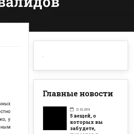
валидов
Главные новости
чных
21.02.2018
естно
5 вещей, о
о, у
которых вы
овным
забудете,