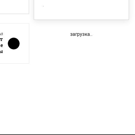
загрузка...
АЛ
ут
е
ы