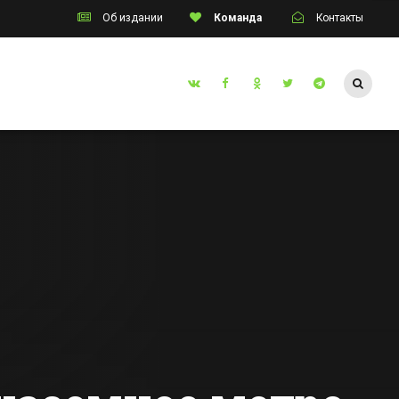
Об издании
Команда
Контакты
Таганрог
инские
Самозарождение
метро в Таганроге:
экскаватор
 и
провалился в
Все новости Таганрога
людям
огромную яму на
ать на
дороге