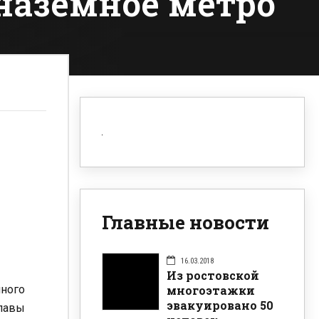
 наземное метро
Главные новости
16.03.2018
Из ростовской
многоэтажки
много
эвакуировано 50
лавы