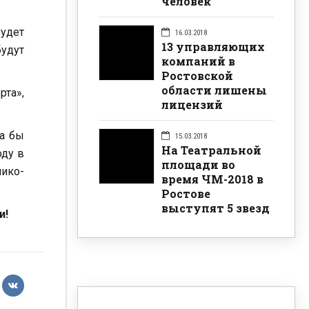
человек
будет
16.03.2018
13 управляющих
будут
компаний в
Ростовской
области лишены
рта»,
лицензий
ла бы
15.03.2018
На Театральной
оду в
площади во
ико-
время ЧМ-2018 в
Ростове
выступят 5 звезд
и!