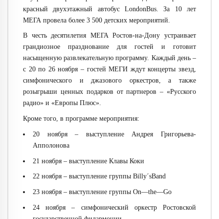
красный двухэтажный автобус
LondonBus
. За 10 лет
МЕГА провела более 3 500 детских мероприятий.
В честь десятилетия МЕГА Ростов-на-Дону устраивает
грандиозное празднование для гостей и готовит
насыщенную развлекательную программу. Каждый день –
с 20 по 26 ноября – гостей МЕГИ ждут концерты звезд,
симфонического и джазового оркестров, а также
розыгрыши ценных подарков от партнеров – «Русского
радио» и «Европы Плюс».
Кроме того, в программе мероприятия:
20 ноября – выступление Андрея Григорьева-
Апполонова
21 ноября – выступление Клавы Коки
22 ноября – выступление группы
Billy
´
sBand
23 ноября – выступление группы
On
—
the
—
Go
24 ноября – симфонический оркестр Ростовской
государственной филармонии