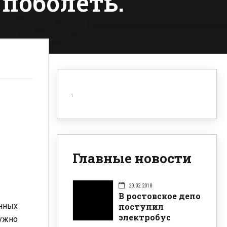
 поболеть.
Главные новости
20.02.2018
В ростовское депо
поступил
нных
электробус
ужно