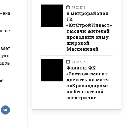
19.02.2018
В микрорайонах
Смена
ГК
«ЮгСтройИнвест»
тысячи жителей
ое не
проводили зиму
широкой
ивает
Масленицей
дуют
19.02.2018
садов
Фанаты ФК
«Ростов» смогут
доехать на матч
и!
с «Краснодаром»
на бесплатной
электричке