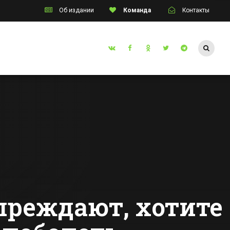
Об издании
Команда
Контакты
Таганрог
Сулине
Таганрогские
мастера
изготовили стелу
и
для сочинского
Все новости Таганрога
 и
парка,
и
посвященную
Олимпиаде 2014
преждают, хотите