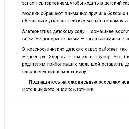
запастись терпением, чтобы ходить в детский сад
Медики обращают внимание: причина болезней 
обстановки угнетает психику малыша и помочь п
Альтернатива детскому саду — домашнее воспит
всем. Не доверяете няням — тогда витамины в 
В красносулинских детских садах работает та
медсестра. Здоров — шагай в группу. Что б
родителям приболевших малышей оставлять до
наполнены лишь наполовину.
Подпишитесь на ежедневную рассылку ново
Источник фото: Яндекс.Картинки