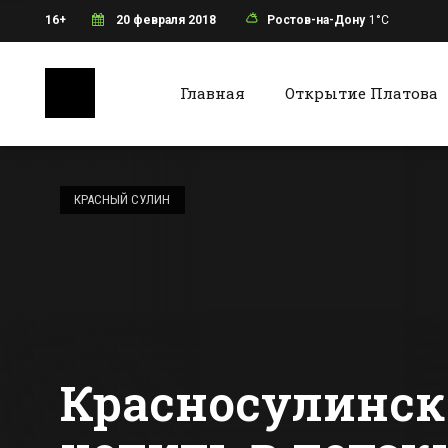
16+
20 февраля 2018
Ростов-на-Дону
1°C
Главная
Открытие Платова
Ростов-на-Дону
Батайс
«Расширение
Нагибина – это
КРАСНЫЙ СУЛИН
необходимая
мера» — считают
Все новости Ростова-на-Дону
Все ново
власти Ростова
Красносулинск