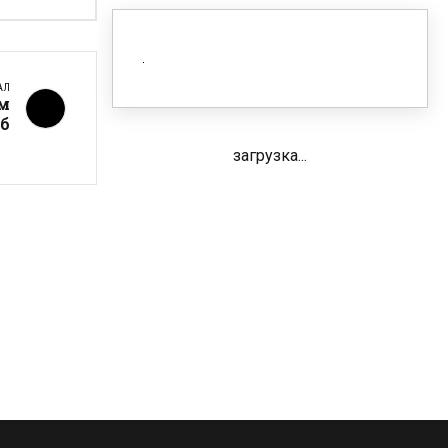
АЛ
м
уб
загрузка...