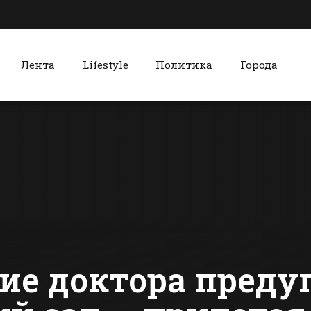
Лента
Lifestyle
Политика
Города
к
Красный Сулин
Жителей Батайска
В Красном 
призвали
отметили
очистить от снега
масленицу
подходы к домам
народным
сти Батайска
Все новости Красного Сулина
и дворы
гуляниями
хороводам
ие доктора преду