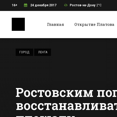
16+
24 декабря 2017
Ростов-на-Дону
2°C
Главная
Открытие Платова
Ростов-на-Дону
Батайс
«Черепашки-
ниндзя» обошлись
ГОРОД
ЛЕНТА
ростовской
компании в 100
Все новости Ростова-на-Дону
Все ново
тысяч рублей
Ростовским по
восстанавливат