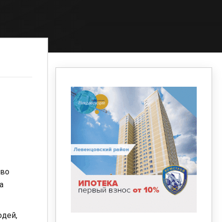
 во
а
юдей,