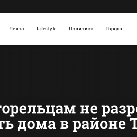
Лента
Lifestyle
Политика
Города
к
Красный Сулин
«Группа Агроком»
Красносул
инвестирует в
завоевали
проекты в
дипломы п
Ростовской
степени на
сти Батайска
Все новости Красного Сулина
области 8,5 млрд
региональ
руб
фестивале
горельцам не раз
ь дома в районе 