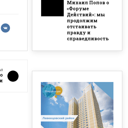
Михаил Попов о
«Форуме
Действий»: мы
продолжим
отстаивать
правду и
справедливость
АЛ
по
и