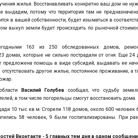
учения жилья. Восстанавливать конкретно ваш дом не нуж
 выдадим, потому что территория там не предназначен
ится в вашей собственности, будет изыматься в соответст
том выкуп земли будет происходить по рыночной стоимо
игодными 163 из 250 обследованных домов, ремон
3 домах, которые не сильно пострадали от огня. Еще 24
 предложена помощь в виде субсидий, выдавать ее нач
 отсутствовать другое жилье, постоянное проживание, а 
ожар.
 области
Василий Голубев
сообщал, что судьбу земел
телей, в том числе погорельцы смогут восстановить дома.
щади 10 тыс кв м. Сгорели 118 домов, около 600 человек
ились 58 человек, 9 были госпитализированы. При раз
стей Вконтакте - 5 главных тем дня в одном сообщени