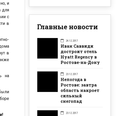
но, и
а для
вии с
сти в
Главные новости
тно-
24.12.2017
Иван Саввиди
 дома
достроит отель
нут в
Hyatt Regency в
также
Ростове-на-Дону
23.12.2017
ь на
Непогода в
Ростове: завтра
область накроет
 были
сильный
боре
снегопад
23.12.2017
и!