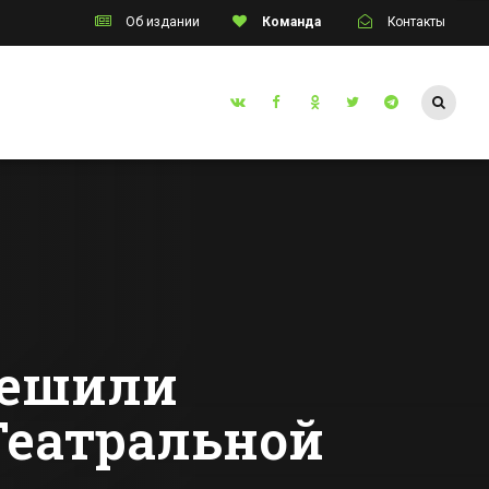
Об издании
Команда
Контакты
Таганрог
инцы
Донского
пенсионера
ервой
осудят за удар
полицейского
Все новости Таганрога
ном
решили
Театральной