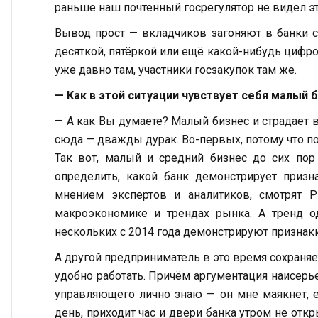
раньше наш почтенный госрегулятор не видел э
Вывод прост — вкладчиков загоняют в банки с
десяткой, пятёркой или ещё какой-нибудь цифро
уже давно там, участники госзакупок там же.
— Как в этой ситуации чувствует себя малый 
— А как Вы думаете? Малый бизнес и страдает 
сюда — дважды дурак. Во-первых, потому что поп
Так вот, малый и средний бизнес до сих пор
определить, какой банк демонстрирует призн
мнением экспертов и аналитиков, смотрят 
макроэкономике и трендах рынка. А тренд 
нескольких с 2014 года демонстрируют признаки
А другой предприниматель в это время сохраняе
удобно работать. Причём аргументация наисерьез
управляющего лично знаю — он мне маякнёт, е
день, приходит час и двери банка утром не отк