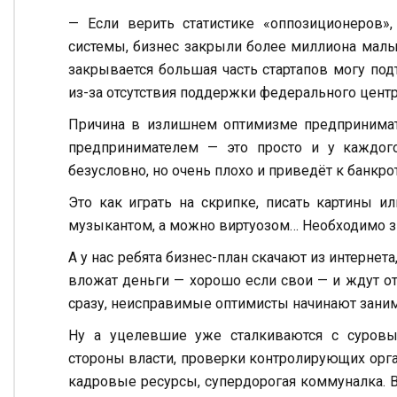
— Если верить статистике «оппозиционеров»,
системы, бизнес закрыли более миллиона малых
закрывается большая часть стартапов могу под
из-за отсутствия поддержки федерального центр
Причина в излишнем оптимизме предпринимате
предпринимателем — это просто и у каждог
безусловно, но очень плохо и приведёт к банкрот
Это как играть на скрипке, писать картины и
музыкантом, а можно виртуозом… Необходимо зн
А у нас ребята бизнес-план скачают из интернет
вложат деньги — хорошо если свои — и ждут от
сразу, неисправимые оптимисты начинают заним
Ну а уцелевшие уже сталкиваются с суровым
стороны власти, проверки контролирующих орга
кадровые ресурсы, cупердорогая коммуналка. В