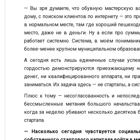
— Вы зря думаете, что обувную мастерскую во
дому, с поиском клиентов по интернету — это про
в нормальном месте, там где хороший пешеходн
место, даже не в деньги. Ну а если про сумм
работает системно. Система, в моём понимани
более-менее крупном муниципальном образова
А сегодня есть лишь единичные случаи успе
гордостью демонстрируются приезжающему нач
денег, ни квалифицированного аппарата, ни п
заниматься. Их задача здесь — не стартапы, а с
Плюс к тому — несогласованность и непоследо
бессмысленные метания большого начальства 
когда за неделю убивают несколько десятков б
стартапа.
— Насколько сегодня чувствуется социал
собственного стартового капитала войти в м