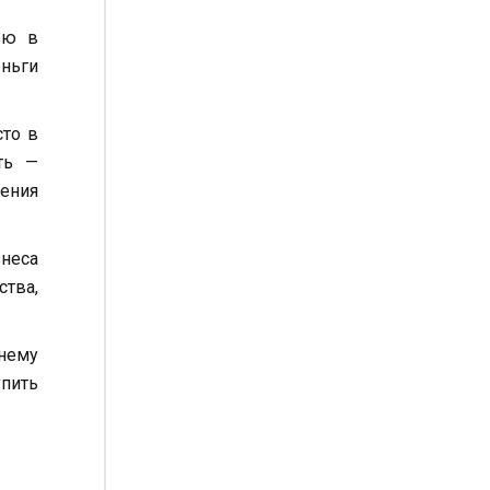
ею в
еньги
сто в
ть —
чения
неса
ства,
нему
упить