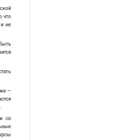
ской
о что
 и не
 быть
ится
стать
уже —
аются
.
и со
льные
сурсы