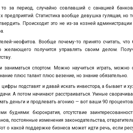
 то за период, случайно совпавший с санацией банков
 предприятий. Статистика вообще девушка гулящая, но т
твердить. Происходит это не из-за козней администрации
а.
лей-неофитов. Вообще почему-то принято считать, что
о желающего получится управлять своим делом. Получ
ству.
ли заниматься спортом. Можно научиться играть, можно 
ание плюс талант плюс везение, но знание обязательно.
а, цифры подставят и давай искать инвестора, а бывает и х
дачи. А потом начинают расстраиваться. Умные сворачив
ать деньги и продлевать агонию — вот ваши 90 процентов
и буднями: бюрократия, отсутствие заинтересованност
нов, постоянные изменения законодательства, отвратите
от о какой поддержке бизнеса может идти речь, если ре