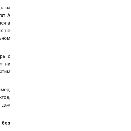
дь на
ат. А
тся в
их не
льном
рь с
т ни
 этим
имер,
тов,
т два
 без