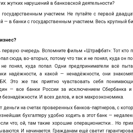
тих жутких нарушений в банковской деятельности?
 государственным участием. Не путайте с первой двадца
й — в банки с государственным участием. Весь крупный б
бизнес?
в первую очередь. Вспомните фильм «Штрафбат»: Тот кто 
ал сюда, во-вторых, потому что так и не понял, куда он п
 не понял, куда попал. Одни предприниматели всё пыт
аки надёжности, а какой — ненадёжности, они знакомя
РБК. Это же так приятно чувствовать себя понимающ
один — все банки России за исключением Сбербанка и
 безнадёжности. И всех делов, и вся макроэкономика.
т деньги на счетах проверенных банков-партнеров, с кот
нейшая: бухгалтеру удобно ходить в этот банк — недалеко
сли что; ой, там такие хорошие операционистки… Но при
рываются. И начинается. Гражданам ещё светит гарантиров