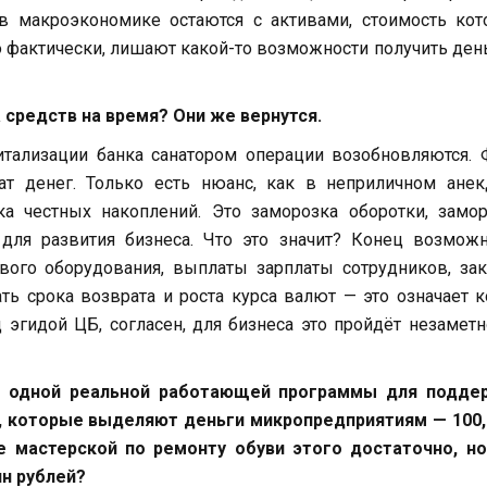
в макроэкономике остаются с активами, стоимость кот
о фактически, лишают какой-то возможности получить ден
а средств на время? Они же вернутся.
итализации банка санатором операции возобновляются.
т денег. Только есть нюанс, как в неприличном анекд
а честных накоплений. Это заморозка оборотки, замор
 для развития бизнеса. Что это значит? Конец возмож
вого оборудования, выплаты зарплаты сотрудников, за
ать срока возврата и роста курса валют — это означает 
 эгидой ЦБ, согласен, для бизнеса это пройдёт незаметн
ни одной реальной работающей программы для подде
, которые выделяют деньги микропредприятиям — 100, 
е мастерской по ремонту обуви этого достаточно, но
лн рублей?