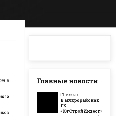
Главные новости
тия в
19.02.2018
ного
В микрорайонах
ГК
«ЮгСтройИнвест»
нков