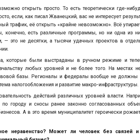
зможно открыть просто. То есть теоретически где-нибу
сто, если, как писал Жванецкий, вас не интересует результ
ый трафик, её открыть «крайне невозможно». Всё упирае
ы, конечно, есть различные программы, но ни одна из н
и, — это не десятки, а тысячи удачных проектов в отде
нии.
ха, которые были выстраданы в ручном режиме и тепе
альству любых уровней и не более того. На местах не
равовой базы. Регионалы и федералы вообще не должны
истема налогообложения и развитие макро-инфраструктуры.
вательность действий различных уровней власти. Напр
по городу и сносы ранее законно согласованных объек
изнесов. А в это время муниципалитет героически рожае
ьное неравенство? Может ли человек без связей и
инимальный бизнес?