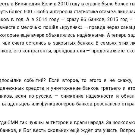
сть в Википедии. Если в 2010 году в стране было более т
уть более 600. Особо интересна статистика отзыва лиценз
ков в год. А в 2014 году — сразу 86 банков, 2015 год – 
у вместе с мелочью пошёл «крупняк» — правда через санац
, которые ещё вчера объявлялись надёжными. А теперь за
 чьи счета остались в закрытых банках. В семьях этих 
нков, его контрагенты, арендодатели — представляете, ск
дпосылки событий? Если второе, то этого я не скажу,
 денежных средств и уничтожение банков третьего и вт
нков, если по-русски, — снижение надёжности и обнал
их владельцев или функционеров банков резонансно отпр
гда СМИ так нужны антигерои и враги народа. За нескольк
анков, и Бог весть скольких ещё ждёт эта участь. Вопро