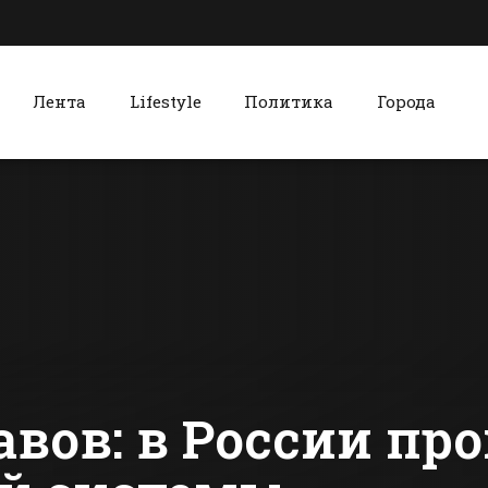
Лента
Lifestyle
Политика
Города
к
Красный Сулин
Жителей Батайска
Волейболь
призвали
команда из
очистить от снега
Красного С
подходы к домам
победила в
сти Батайска
Все новости Красного Сулина
и дворы
турнире на
Героя Сове
союза
вов: в России пр