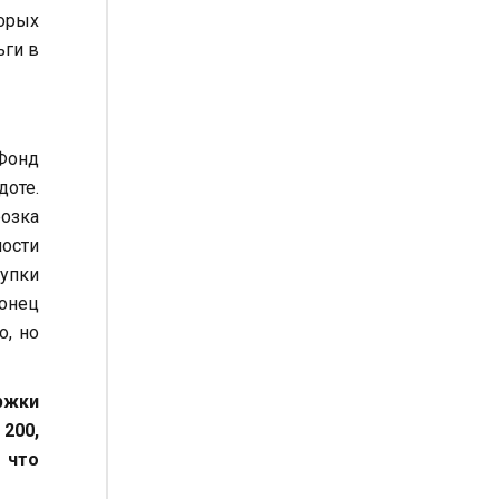
орых
ьги в
 Фонд
оте.
озка
ности
купки
конец
о, но
ржки
200,
 что