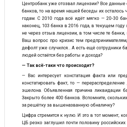
Центробанк уже отозвал лицензии? Все данные е
банков, то на время нашей беседы их осталось ч
годам. C 2010 года всё идёт мягко — 20-30 бан
наконец, 103 банка в 2016 года, в текущем год
не через отзыв лицензии, в том числе те банки
Ваш вопрос про кризис тем предпринимателям,
дефолт уже случился… А есть ещё сотрудники ба
людей остаётся без работы и дохода?
— Так всё-таки что происходит?
— Вас интересует констатация факта или пре
констатировать факт, то — перераспределение
эшелона. Объявленная причина ликвидации ба
Закрыто более 400 банков. Вспомните, скольк
за решётку за вышеназванную обналичку?
Цифра стремится к нулю. И это в тот момент, ко
ЦБ резко заглушил почти половину российских б