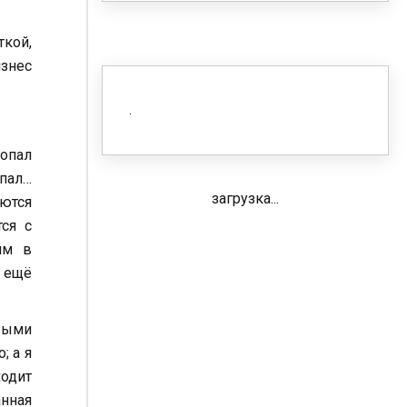
ткой,
изнес
попал
опал…
загрузка...
аются
тся с
им в
 ещё
орыми
; а я
ходит
анная