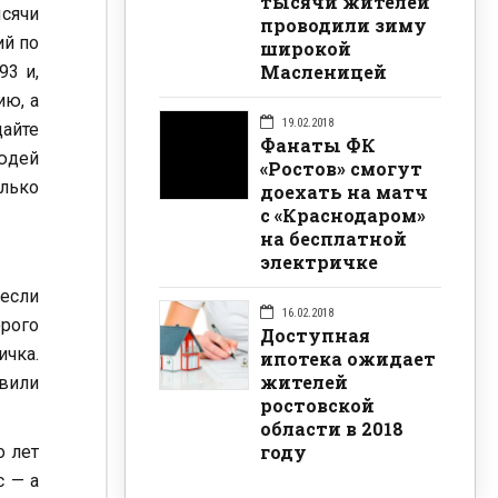
тысячи жителей
ысячи
проводили зиму
ий по
широкой
Масленицей
93 и,
ию, а
19.02.2018
дайте
Фанаты ФК
людей
«Ростов» смогут
олько
доехать на матч
с «Краснодаром»
на бесплатной
электричке
 если
16.02.2018
орого
Доступная
ичка.
ипотека ожидает
жителей
авили
ростовской
области в 2018
году
о лет
с — а