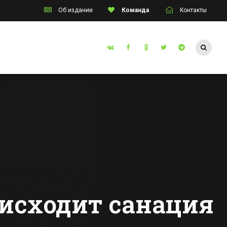
Об издании
Команда
Контакты
Таганрог
ная
Таганрогские
мастера
улина
изготовили стелу
для сочинского
Все новости Таганрога
 Кубок
парка,
тского
посвященную
Олимпиаде 2014
оисходит санация