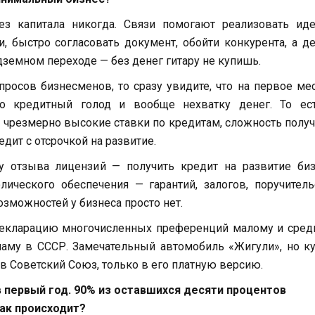
ез капитала никогда. Связи помогают реализовать ид
 быстро согласовать документ, обойти конкурента, а д
земном переходе — без денег гитару не купишь.
росов бизнесменов, то сразу увидите, что на первое ме
о кредитный голод и вообще нехватку денег. То ес
 чрезмерно высокие ставки по кредитам, сложность полу
дит с отсрочкой на развитие.
 отзыва лицензий — получить кредит на развитие биз
ического обеспечения — гарантий, залогов, поручитель
озможностей у бизнеса просто нет.
декларацию многочисленных преференций малому и сред
кламу в СССР. Замечательный автомобиль «Жигули», но к
 в Советский Союз, только в его платную версию.
в первый год. 90% из оставшихся десяти процентов
ак происходит?