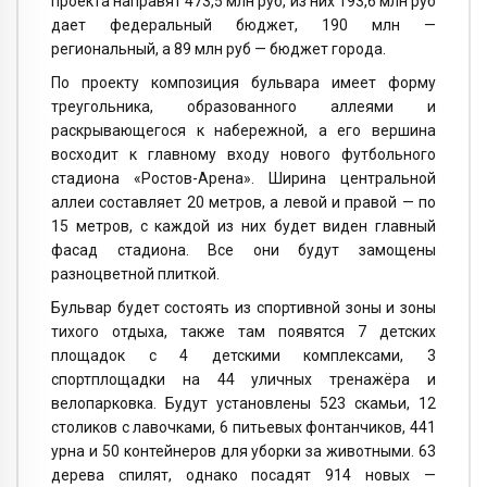
проекта направят 473,5 млн руб, из них 193,6 млн руб
дает федеральный бюджет, 190 млн —
региональный, а 89 млн руб — бюджет города.
По проекту композиция бульвара имеет форму
треугольника, образованного аллеями и
раскрывающегося к набережной, а его вершина
восходит к главному входу нового футбольного
стадиона «Ростов-Арена». Ширина центральной
аллеи составляет 20 метров, а левой и правой — по
15 метров, с каждой из них будет виден главный
фасад стадиона. Все они будут замощены
разноцветной плиткой.
Бульвар будет состоять из спортивной зоны и зоны
тихого отдыха, также там появятся 7 детских
площадок с 4 детскими комплексами, 3
спортплощадки на 44 уличных тренажёра и
велопарковка. Будут установлены 523 скамьи, 12
столиков с лавочками, 6 питьевых фонтанчиков, 441
урна и 50 контейнеров для уборки за животными. 63
дерева спилят, однако посадят 914 новых —