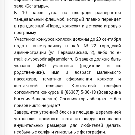
зала «Богатырь».
В 10 часов утра на площади развернется
танцевальный флешмоб, который плавно перейдет
в грандиозный «Парад колясок» и детскую игровую
программу.
Участники конкурса колясок должны до 20 сентября
подать анкету-заявку в каб. №22 городской
администрации (ул. Первомайская, 2), либо по e-
mail:
e.v.voevodina@rambler.ru
. В заявке должно быть
указано ФИО участника (родители и их
родственники), имя и возраст маленького
пассажира, тематика оформления коляски и
контактный телефон. Контактный телефон
оргкомитета конкурса: 8 (86367) 5-36-18 (Воеводина
Евгения Валерьевна). Организаторы обещают — без
призов никто не уйдет!
Завершится утренний блок на площади церемонией
установки огромного торта из воздушных шаров
внушительных размеров для любителей делать
необычные селфи и уникальные фотографии.