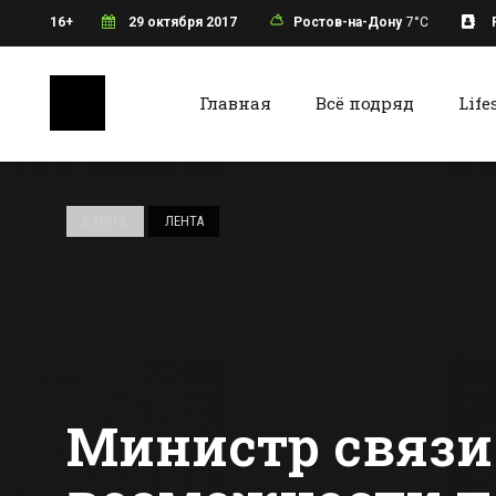
16+
29 октября 2017
Ростов-на-Дону
7°C
Главная
Всё подряд
Life
Ростов-на-Дону
Батайс
В одном из
районов
В МИРЕ
ЛЕНТА
Ростовской
области введен
Все новости Ростова-на-Дону
Все ново
карантин по
бешенству
Министр связи