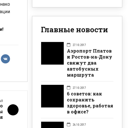
днако
тации
Главные новости
и!
27.10.2017
Аэропорт Платов
и Ростов-на-Дону
свяжут два
автобусных
маршрута
27.10.2017
6 советов: как
сохранить
АЛ
здоровье, работая
го
ны
в офисе?
я
26.10.2017