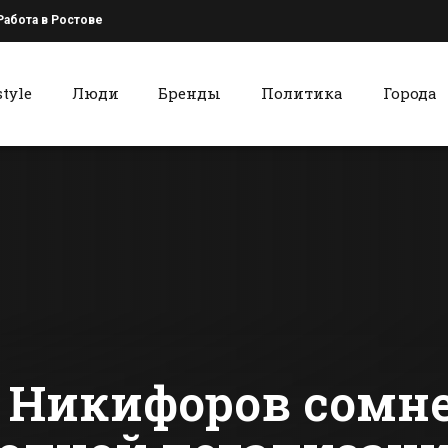
Работа в Ростове
style
Люди
Бренды
Политика
Города
к
Красный Сулин
В Батайске
Профессия
обсудили меры по
водителя б
недопущению
остается о
пожаров
самых
сти Батайска
Все новости Красного Сулина
популярны
востребова
Красном С
 Никифоров сомне