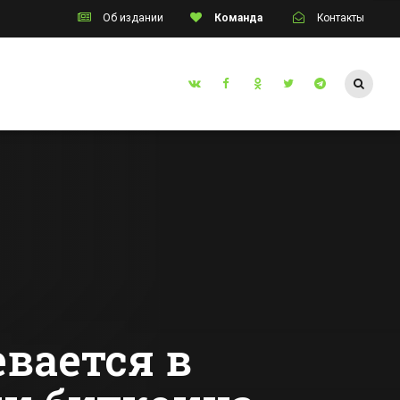
Об издании
Команда
Контакты
Таганрог
Таганрогская
ыла и
транспортная
дной из
прокуратура
защитила права
Все новости Таганрога
х и
инвалидов
нных в
улине
вается в