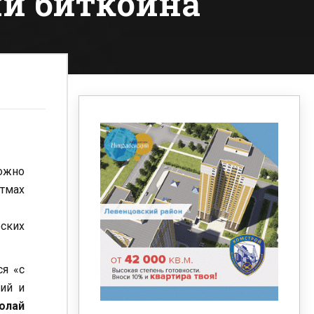
и биткоина
ожно
итмах
еских
ся «с
ний и
олай